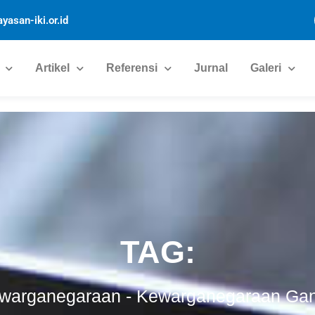
yasan-iki.or.id
Artikel
Referensi
Jurnal
Galeri
TAG:
warganegaraan
-
Kewarganegaraan Ga