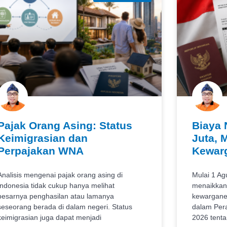
Pajak Orang Asing: Status
Biaya 
Keimigrasian dan
Juta, 
Perpajakan WNA
Kewarg
Analisis mengenai pajak orang asing di
Mulai 1 Ag
Indonesia tidak cukup hanya melihat
menaikkan 
besarnya penghasilan atau lamanya
kewarganeg
seseorang berada di dalam negeri. Status
dalam Per
keimigrasian juga dapat menjadi
2026 tenta