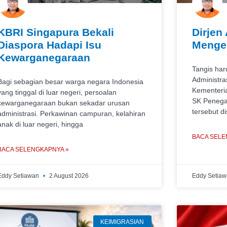
KBRI Singapura Bekali
Dirjen
Diaspora Hadapi Isu
Mengen
Kewarganegaraan
Tangis har
Administr
Bagi sebagian besar warga negara Indonesia
Kementeri
yang tinggal di luar negeri, persoalan
SK Penega
kewarganegaraan bukan sekadar urusan
tersebut d
administrasi. Perkawinan campuran, kelahiran
anak di luar negeri, hingga
BACA SELE
BACA SELENGKAPNYA »
Eddy Setiawan
2 August 2026
Eddy Setia
KEIMIGRASIAN