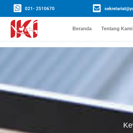
021- 2510670
sekretariat@ya
Beranda
Tentang Kami
Ke