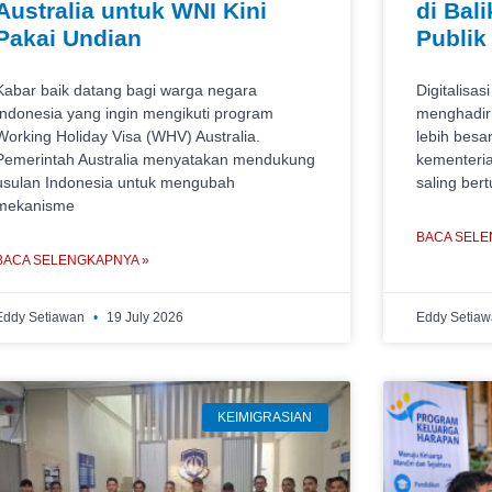
Australia untuk WNI Kini
di Bal
Pakai Undian
Publik
Kabar baik datang bagi warga negara
Digitalisas
Indonesia yang ingin mengikuti program
menghadirk
Working Holiday Visa (WHV) Australia.
lebih besa
Pemerintah Australia menyatakan mendukung
kementeri
usulan Indonesia untuk mengubah
saling ber
mekanisme
BACA SELE
BACA SELENGKAPNYA »
Eddy Setiawan
19 July 2026
Eddy Setia
KEIMIGRASIAN