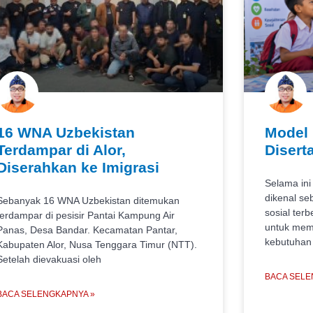
16 WNA Uzbekistan
Model
Terdampar di Alor,
Disert
Diserahkan ke Imigrasi
Selama in
dikenal se
Sebanyak 16 WNA Uzbekistan ditemukan
sosial terb
terdampar di pesisir Pantai Kampung Air
untuk mem
Panas, Desa Bandar. Kecamatan Pantar,
kebutuhan 
Kabupaten Alor, Nusa Tenggara Timur (NTT).
Setelah dievakuasi oleh
BACA SELE
BACA SELENGKAPNYA »