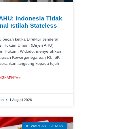
 AHU: Indonesia Tidak
al Istilah Stateless
u pecah ketika Direktur Jenderal
asi Hukum Umum (Dirjen AHU)
an Hukum, Widodo, menyerahkan
rasan Kewarganegaraan RI. SK
iserahkan langsung kepada tujuh
NGKAPNYA »
wan
1 August 2026
KEWARGANEGARAAN