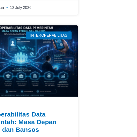
wan
12 July 2026
INTEROPERABILITAS
perabilitas Data
ntah: Masa Depan
u dan Bansos