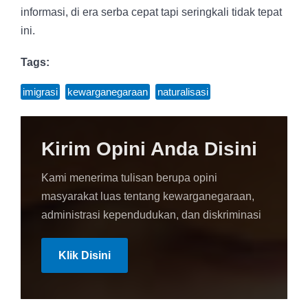
informasi, di era serba cepat tapi seringkali tidak tepat
ini.
Tags:
imigrasi
,
kewarganegaraan
,
naturalisasi
Kirim Opini Anda Disini
Kami menerima tulisan berupa opini
masyarakat luas tentang kewarganegaraan,
administrasi kependudukan, dan diskriminasi
Klik Disini