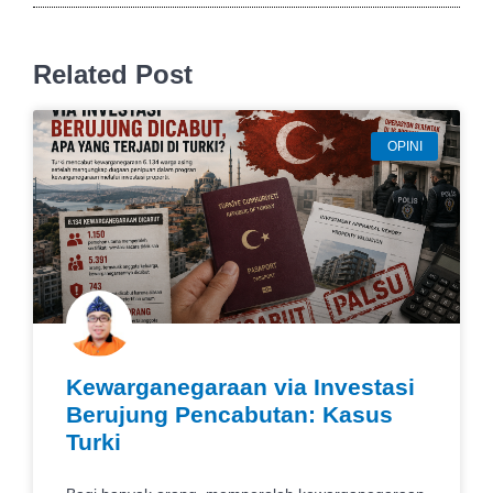
Related Post
OPINI
Kewarganegaraan via Investasi
Berujung Pencabutan: Kasus
Turki