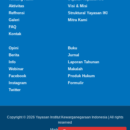
Aktivitas
Visi & Misi
Reffrensi
Struktural Yayasan IKI
Galeri
Mitra Kami
FAQ
Kontak
Opini
Buku
Berita
Jurnal
Info
Laporan Tahunan
Webinar
Makalah
Facebook
Produk Hukum
Instagram
Formulir
Twitter
Copyright © 2026 Yayasan Institut Kewarganegaraan Indonesia | All rights
reserved
Made with ❤ by IKI