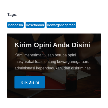
Tags:
indonesia
,
kesetaraan
,
kewarganegaraan
Kirim Opini Anda Disini
Kami menerima tulisan berupa opini
masyarakat luas tentang kewarganegaraan,
administrasi kependudukan, dan diskriminasi
Klik Disini