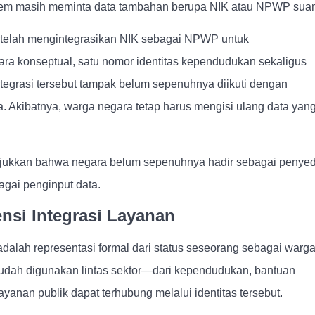
stem masih meminta data tambahan berupa NIK atau NPWP sua
h telah mengintegrasikan NIK sebagai NPWP untuk
ara konseptual, satu nomor identitas kependudukan sekaligus
tegrasi tersebut tampak belum sepenuhnya diikuti dengan
a. Akibatnya, warga negara tetap harus mengisi ulang data yan
njukkan bahwa negara belum sepenuhnya hadir sebagai penyed
gai penginput data.
nsi Integrasi Layanan
adalah representasi formal dari status seseorang sebagai warg
sudah digunakan lintas sektor—dari kependudukan, bantuan
ayanan publik dapat terhubung melalui identitas tersebut.