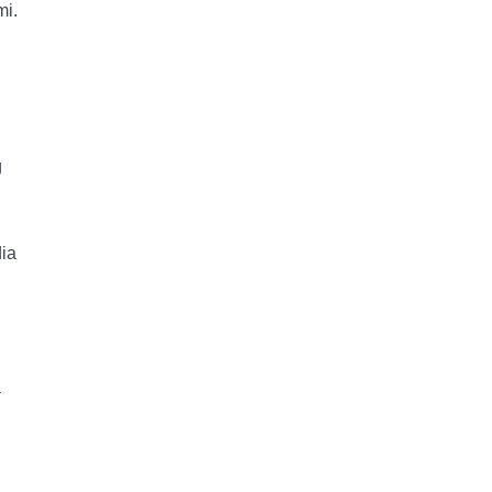
mi.
g
ia
a