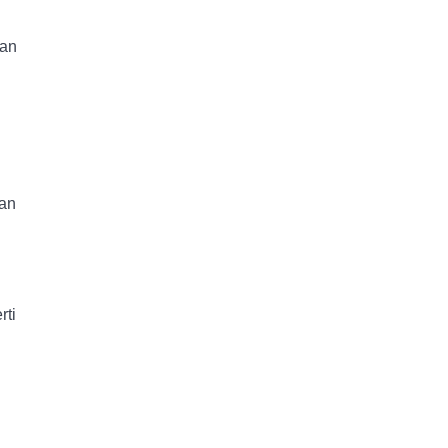
kan
kan
rti