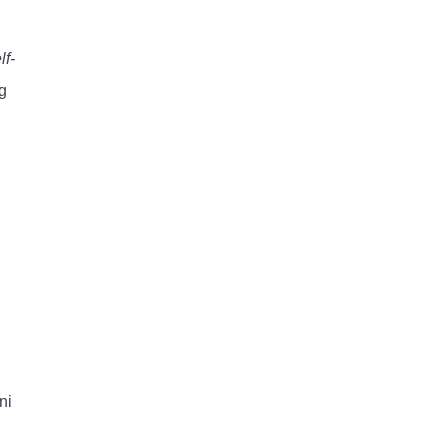
lf-
g
ni