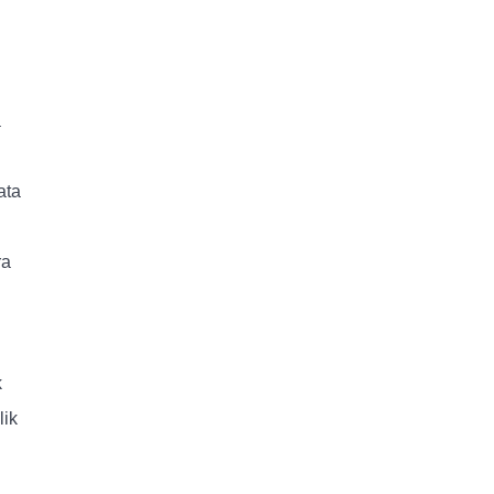
a
ata
ra
k
lik