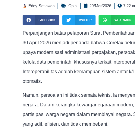
Eddy Setiawan
Opini
29/Mar/2026
7:22 
FACEBOOK
TWITTER
WHATSAPP
Perpanjangan batas pelaporan Surat Pemberitahuan
30 April 2026 menjadi penanda bahwa Coretax bel
upaya modernisasi administrasi perpajakan, persoa
kelola data pemerintah, khususnya terkait interopera
Interoperabilitas adalah kemampuan sistem antar k/l
otomatis.
Namun, persoalan ini tidak semata teknis. Ia menyen
negara. Dalam kerangka kewarganegaraan modern, p
partisipasi warga negara dalam membiayai negara. 
yang adil, efisien, dan tidak membebani.