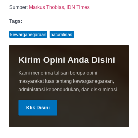
Sumber:
Markus Thobias, IDN Times
Tags:
kewarganegaraan
,
naturalisasi
Kirim Opini Anda Disini
Kami menerima tulisan berupa opini
masyarakat luas tentang kewarganegaraan,
administrasi kependudukan, dan diskriminasi
Klik Disini