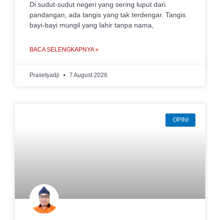
Di sudut-sudut negeri yang sering luput dari
pandangan, ada tangis yang tak terdengar. Tangis
bayi-bayi mungil yang lahir tanpa nama,
BACA SELENGKAPNYA »
Prasetyadji
7 August 2026
OPINI