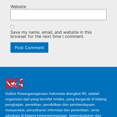
Website
Save my name, email, and website in this
browser for the next time I comment.
Institut Kewarganegaraan Indonesia disingkat IKI, adalah
organisasi sipil yang bersifat nirlaba, yang bergerak di bidang
pengkajian, penelitian, pendidikan dan pemberdayaan
masyarakat, penyebaran informasi dan penerbitan, serta
advokasi di bidang kewarganegaraan, kependudukan dan