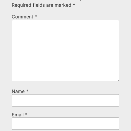
Required fields are marked
*
Comment
*
Name
*
Email
*