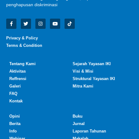
penghapusan diskriminasi
Privacy & Policy
Terms & Condition
Tentang Kami
Sejarah Yayasan IKI
Aktivitas
Visi & Misi
Reffrensi
Struktural Yayasan IKI
Galeri
Mitra Kami
FAQ
Kontak
Opini
Buku
Berita
Jurnal
Info
Laporan Tahunan
Webinar
Makalah