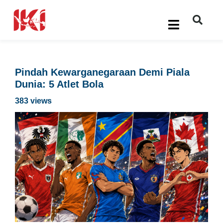
Pindah Kewarganegaraan Demi Piala
Dunia: 5 Atlet Bola
383 views