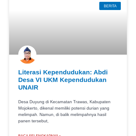
BERITA
Literasi Kependudukan: Abdi
Desa VI UKM Kependudukan
UNAIR
Desa Duyung di Kecamatan Trawas, Kabupaten
Mojokerto, dikenal memiliki potensi durian yang
melimpah. Namun, di balik melimpahnya hasil
panen tersebut,