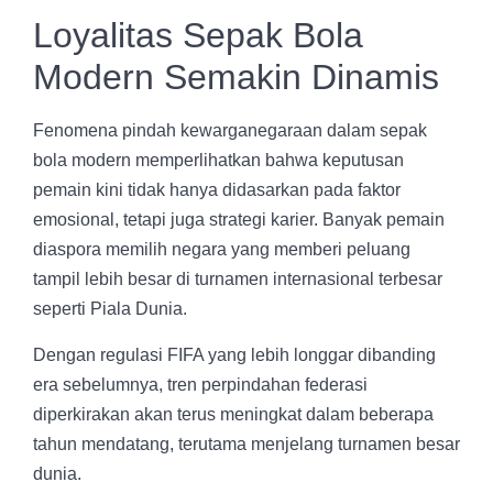
Loyalitas Sepak Bola
Modern Semakin Dinamis
Fenomena pindah kewarganegaraan dalam sepak
bola modern memperlihatkan bahwa keputusan
pemain kini tidak hanya didasarkan pada faktor
emosional, tetapi juga strategi karier. Banyak pemain
diaspora memilih negara yang memberi peluang
tampil lebih besar di turnamen internasional terbesar
seperti Piala Dunia.
Dengan regulasi FIFA yang lebih longgar dibanding
era sebelumnya, tren perpindahan federasi
diperkirakan akan terus meningkat dalam beberapa
tahun mendatang, terutama menjelang turnamen besar
dunia.