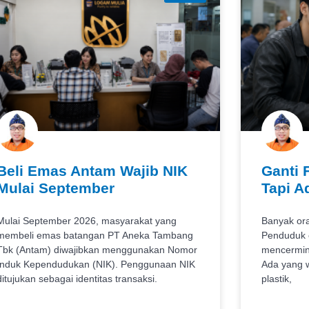
Beli Emas Antam Wajib NIK
Ganti 
Mulai September
Tapi A
Mulai September 2026, masyarakat yang
Banyak or
membeli emas batangan PT Aneka Tambang
Penduduk e
Tbk (Antam) diwajibkan menggunakan Nomor
mencermink
Induk Kependudukan (NIK). Penggunaan NIK
Ada yang 
ditujukan sebagai identitas transaksi.
plastik,