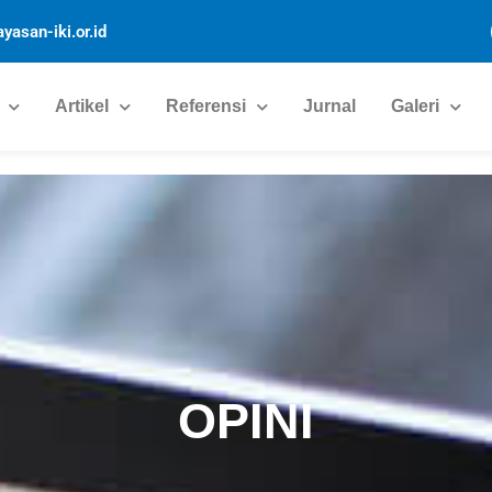
yasan-iki.or.id
Artikel
Referensi
Jurnal
Galeri
OPINI