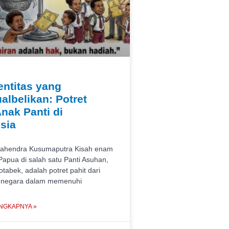
entitas yang
ualbelikan: Potret
Anak Panti di
sia
Mahendra Kusumaputra Kisah enam
Papua di salah satu Panti Asuhan,
otabek, adalah potret pahit dari
 negara dalam memenuhi
NGKAPNYA »