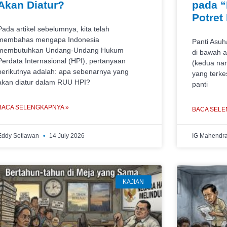
Akan Diatur?
pada “
Potret
Pada artikel sebelumnya, kita telah
membahas mengapa Indonesia
Panti Asuh
membutuhkan Undang-Undang Hukum
di bawah a
Perdata Internasional (HPI), pertanyaan
(kedua nam
berikutnya adalah: apa sebenarnya yang
yang terke
akan diatur dalam RUU HPI?
panti
BACA SELENGKAPNYA »
BACA SELE
Eddy Setiawan
14 July 2026
IG Mahendr
KAJIAN