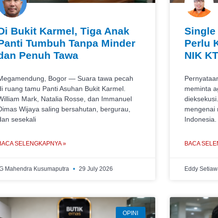
Di Bukit Karmel, Tiga Anak
Single 
Panti Tumbuh Tanpa Minder
Perlu 
dan Penuh Tawa
NIK KT
Megamendung, Bogor — Suara tawa pecah
Pernyataa
di ruang tamu Panti Asuhan Bukit Karmel.
meminta ag
William Mark, Natalia Rosse, dan Immanuel
dieksekusi
Dimas Wijaya saling bersahutan, bergurau,
mengenai m
dan sesekali
Indonesia.
BACA SELENGKAPNYA »
BACA SELE
IG Mahendra Kusumaputra
29 July 2026
Eddy Setia
OPINI