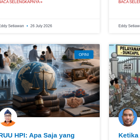
BACA SELENGKAPNYA »
BACA SELE
Eddy Setiawan
26 July 2026
Eddy Setia
OPINI
RUU HPI: Apa Saja yang
Ketika