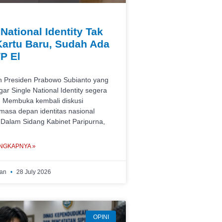
National Identity Tak
Kartu Baru, Sudah Ada
P El
n Presiden Prabowo Subianto yang
ar Single National Identity segera
. Membuka kembali diskusi
asa depan identitas nasional
 Dalam Sidang Kabinet Paripurna,
NGKAPNYA »
wan
28 July 2026
OPINI