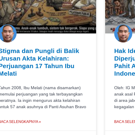
Stigma dan Pungli di Balik
Hak Id
Urusan Akta Kelahiran:
Diperj
Perjuangan 17 Tahun Ibu
Pahit 
Melati
Indone
Tahun 2008, Ibu Melati (nama disamarkan)
Oleh: IG 
memulai perjuangan yang tak terbayangkan
anak asal 
beratnya. Ia ingin mengurus akta kelahiran
di area jab
untuk 57 anak asuhnya di Panti Asuhan Bravo
kegagalan
BACA SELENGKAPNYA »
BACA SELE