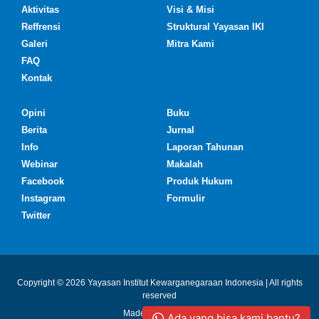
Aktivitas
Visi & Misi
Reffrensi
Struktural Yayasan IKI
Galeri
Mitra Kami
FAQ
Kontak
Opini
Buku
Berita
Jurnal
Info
Laporan Tahunan
Webinar
Makalah
Facebook
Produk Hukum
Instagram
Formulir
Twitter
Copyright © 2026 Yayasan Institut Kewarganegaraan Indonesia | All rights
reserved
Made with ❤ by IKI
Ada yang bisa kami bantu?