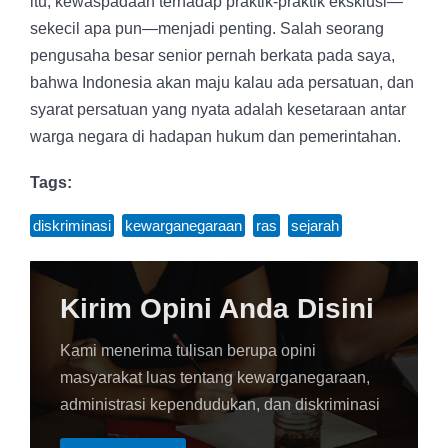
itu, kewaspadaan terhadap praktik-praktik eksklusi—
sekecil apa pun—menjadi penting. Salah seorang
pengusaha besar senior pernah berkata pada saya,
bahwa Indonesia akan maju kalau ada persatuan, dan
syarat persatuan yang nyata adalah kesetaraan antar
warga negara di hadapan hukum dan pemerintahan.
Tags:
diskriminasi
,
kewarganegaraan
,
ras
,
sejarah
Kirim Opini Anda Disini
Kami menerima tulisan berupa opini
masyarakat luas tentang kewarganegaraan,
administrasi kependudukan, dan diskriminasi