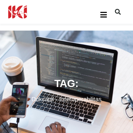
TAG:
Dukcapil
-
Interoperabilitas