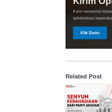
Kirim Op
Kami menerima tulisa
administrasi kependu
Klik Disini
Related Post