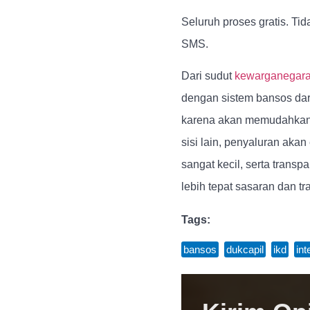
Seluruh proses gratis. Tid
SMS.
Dari sudut
kewarganegar
dengan sistem bansos dari
karena akan memudahkan 
sisi lain, penyaluran aka
sangat kecil, serta trans
lebih tepat sasaran dan tr
Tags:
bansos
,
dukcapil
,
ikd
,
int