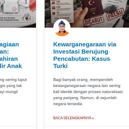
agiaan
Kewarganegaraan via
an:
Investasi Berujung
ahiran
Pencabutan: Kasus
ir Anak
Turki
ng sering luput
Bagi banyak orang, memperoleh
gis yang tak
kewarganegaraan negara lain sering
ayi mungil
kali identik dengan proses naturalisasi
yang panjang. Namun, di sejumlah
negara tersedia
BACA SELENGKAPNYA »