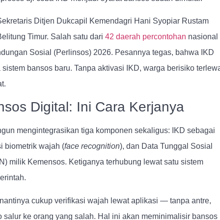
 Sekretaris Ditjen Dukcapil Kemendagri Hani Syopiar Rustam
litung Timur. Salah satu dari
42 daerah percontohan
nasional
indungan Sosial (Perlinsos) 2026. Pesannya tegas, bahwa IKD
sistem bansos baru. Tanpa aktivasi IKD, warga berisiko terlew
t.
sos Digital: Ini Cara Kerjanya
gun mengintegrasikan tiga komponen sekaligus: IKD sebagai
si biometrik wajah (
face recognition
), dan Data Tunggal Sosial
 milik Kemensos. Ketiganya terhubung lewat satu sistem
rintah.
antinya cukup verifikasi wajah lewat aplikasi — tanpa antre,
ko salur ke orang yang salah. Hal ini akan meminimalisir bansos