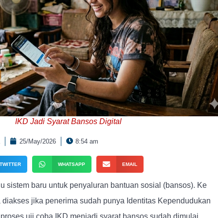
IKD Jadi Syarat Bansos Digital
25/May/2026
8:54 am
TWITTER
WHATSAPP
EMAIL
 sistem baru untuk penyaluran bantuan sosial (bansos). Ke
 diakses jika penerima sudah punya Identitas Kependudukan
n proses uji coba IKD menjadi syarat bansos sudah dimulai.