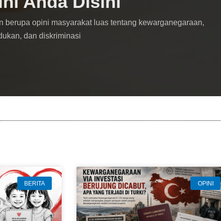
ini Anda Disini
n berupa opini masyarakat luas tentang kewarganegaraan,
dukan, dan diskriminasi
BERITA
OPINI