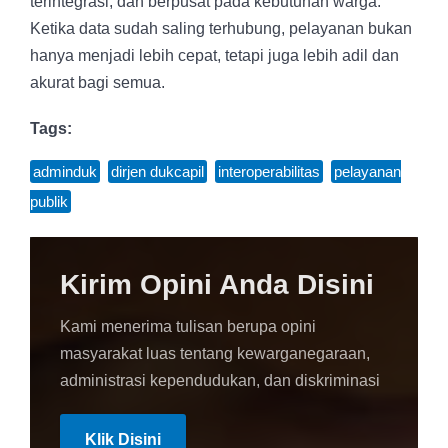
terintegrasi, dan berpusat pada kebutuhan warga.
Ketika data sudah saling terhubung, pelayanan bukan
hanya menjadi lebih cepat, tetapi juga lebih adil dan
akurat bagi semua.
Tags:
adminduk
,
dirjen dukcapil
,
interoperabilitas
,
pelayanan
publik
Kirim Opini Anda Disini
Kami menerima tulisan berupa opini
masyarakat luas tentang kewarganegaraan,
administrasi kependudukan, dan diskriminasi
Klik Disini