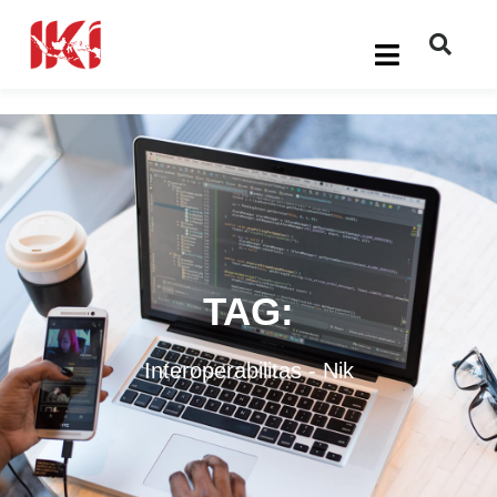
TAG:
Interoperabilitas
-
Nik