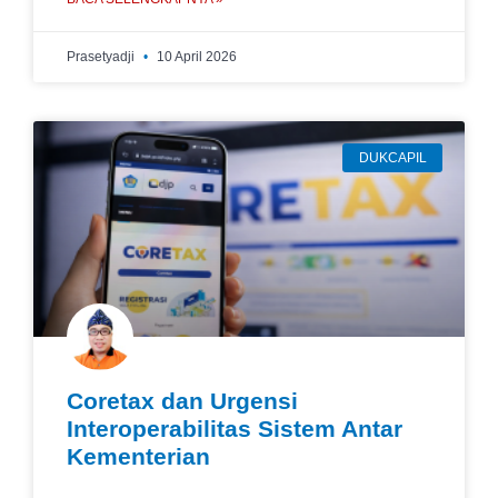
Prasetyadji
10 April 2026
DUKCAPIL
Coretax dan Urgensi
Interoperabilitas Sistem Antar
Kementerian