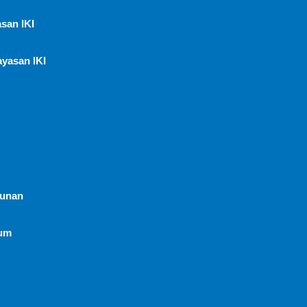
san IKI
ayasan IKI
hunan
um