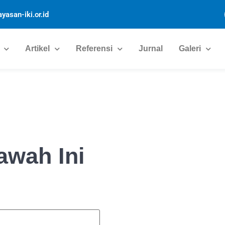
yasan-iki.or.id
Artikel
Referensi
Jurnal
Galeri
awah Ini