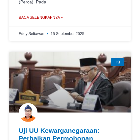
(Perca). Pada
BACA SELENGKAPNYA »
Eddy Setiawan
15 September 2025
IKI
Uji UU Kewarganegaraan:
Perbaikan Permohonan