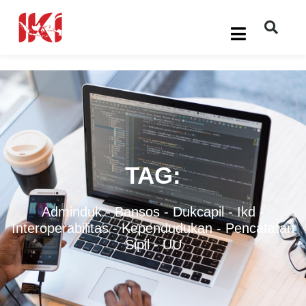
TAG:
Adminduk
-
Bansos
-
Dukcapil
-
Ikd
-
Interoperabilitas
-
Kependudukan
-
Pencatatan
Sipil
-
UU