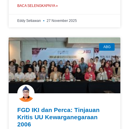
BACA SELENGKAPNYA »
Eddy Setiawan
27 November 2025
ABG
FGD IKI dan Perca: Tinjauan
Kritis UU Kewarganegaraan
2006