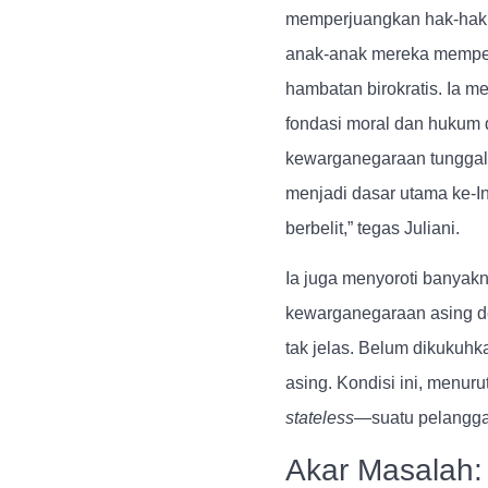
memperjuangkan hak-hak 
anak-anak mereka memper
hambatan birokratis. Ia m
fondasi moral dan hukum 
kewarganegaraan tunggal.
menjadi dasar utama ke-I
berbelit,” tegas Juliani.
Ia juga menyoroti banyak
kewarganegaraan asing de
tak jelas. B
elum dikukuhka
asing
. Kondisi ini, menu
stateless
—suatu pelanggar
Akar Masalah: 