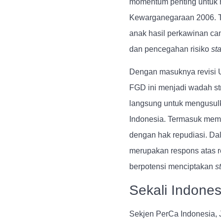
momentum penting untuk m
Kewarganegaraan 2006. Te
anak hasil perkawinan cam
dan pencegahan risiko
st
Dengan masuknya revisi U
FGD ini menjadi wadah str
langsung untuk mengusul
Indonesia. Termasuk mem
dengan hak repudiasi. D
merupakan
respons atas r
berpotensi menciptakan
st
Sekali Indones
Sekjen PerCa Indonesia,