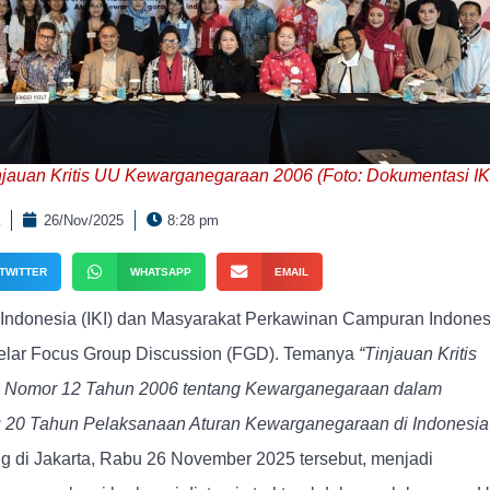
auan Kritis UU Kewarganegaraan 2006 (Foto: Dokumentasi IK
26/Nov/2025
8:28 pm
TWITTER
WHATSAPP
EMAIL
 Indonesia (IKI) dan Masyarakat Perkawinan Campuran Indones
elar Focus Group Discussion (FGD). Temanya
“Tinjauan Kritis
 Nomor 12 Tahun 2006 tentang Kewarganegaraan dalam
u 20 Tahun Pelaksanaan Aturan Kewarganegaraan di Indonesia
g di Jakarta, Rabu 26 November 2025 tersebut, menjadi