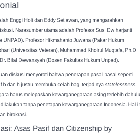
onial
adalah Enggi Holt dan Eddy Setiawan, yang mengarahkan
iskusi. Narasumber utama adalah Profesor Susi Dwiharjanti
a UNPAD). Profesor Hikmahanto Juwana (Pakar Hukum
 Tohari (Universitas Veteran), Muhammad Khoirul Muqtafa, Ph.D
 Dr. Bilal Dewansyah (Dosen Fakultas Hukum Unpad).
uan diskusi menyoroti bahwa
penerapan pasal-pasal seperti
f b dan h
justru membuka celah bagi terjadinya
statelessness.
gara harus melepaskan kewarganegaraan asing terlebih dahu
sa dilakukan tanpa penetapan kewarganegaraan Indonesia. Hal i
an birokrasi.
si: Asas Pasif dan Citizenship by