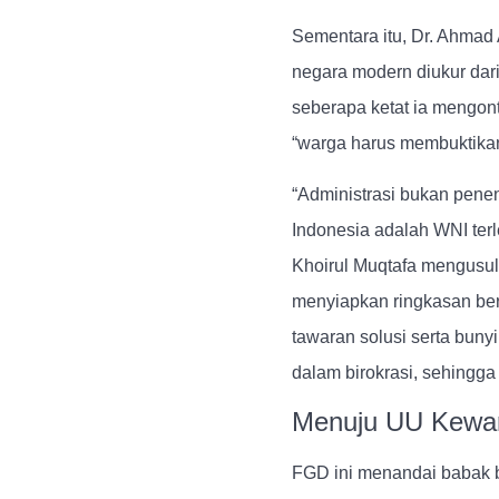
Sementara itu,
Dr. Ahmad 
negara modern diukur da
seberapa ketat ia mengont
“warga harus membuktikan
“Administrasi bukan penen
Indonesia adalah WNI ter
Khoirul Muqtafa mengusu
menyiapkan ringkasan ber
tawaran solusi serta bunyi
dalam birokrasi, sehingga 
Menuju UU Kewar
FGD ini menandai babak 