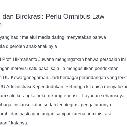
 dan Birokrasi: Perlu Omnibus Law
n
i yang hadir melalui media daring, menyatakan bahwa
a diperoleh anak-anak by a
l
Prof. Hikmahanto Juwana
mengingatkan bahwa persoalan ini
engan merevisi satu pasal saja. Ia mengusulkan pendekatan
n UU Kewarganegaraan. Jadi berbagai perundangan yang terka
 UU Administrasi Kependudukan. Sehingga kita bisa
menyatuka
dalam satu kerangka hukum komprehensif.
“Layanan seharusnya
rbagai instansi, kalau sudah terintegrasi pengaturannya.
rah, dan pasti agar jangan sampai karena administrasi
an.” katanya.