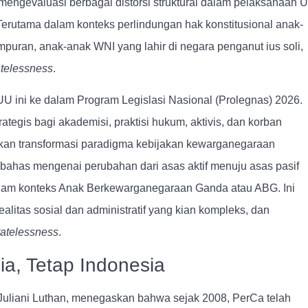
engevaluasi berbagai distorsi struktural dalam pelaksanaan 
rutama dalam konteks perlindungan hak konstitusional anak-
puran, anak-anak WNI yang lahir di negara penganut ius soli,
atelessness
.
U ini ke dalam Program Legislasi Nasional (Prolegnas) 2026.
ategis bagi akademisi, praktisi hukum, aktivis, dan korban
kan transformasi paradigma kebijakan kewarganegaraan
bahas mengenai perubahan dari
asas aktif
menuju
asas pasif
alam konteks Anak Berkewarganegaraan Ganda atau ABG. Ini
ealitas sosial dan administratif yang kian kompleks, dan
atelessness
.
ia, Tetap Indonesia
Juliani Luthan
, menegaskan bahwa sejak 2008, PerCa telah