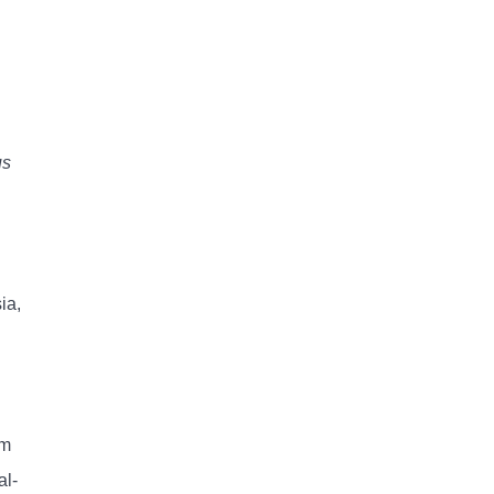
us
ia,
em
al-