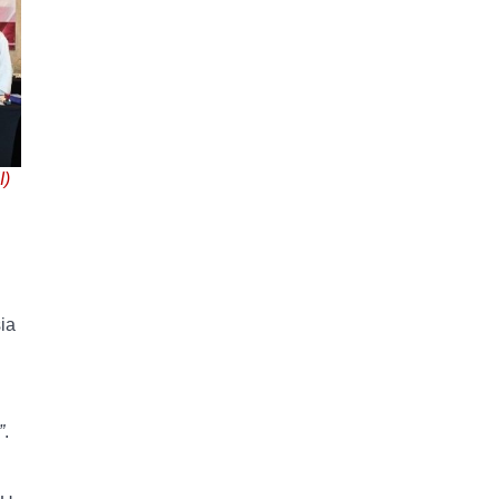
I)
ia
”
.