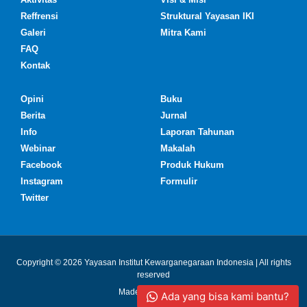
Reffrensi
Struktural Yayasan IKI
Galeri
Mitra Kami
FAQ
Kontak
Opini
Buku
Berita
Jurnal
Info
Laporan Tahunan
Webinar
Makalah
Facebook
Produk Hukum
Instagram
Formulir
Twitter
Copyright © 2026 Yayasan Institut Kewarganegaraan Indonesia | All rights
reserved
Made with ❤ by IKI
Ada yang bisa kami bantu?