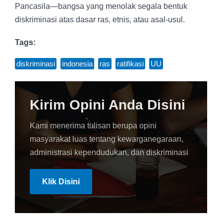
Pancasila—bangsa yang menolak segala bentuk
diskriminasi atas dasar ras, etnis, atau asal-usul.
Tags:
diskriminasi
,
indonesia
,
ras
,
ratifikasi
,
UU
Kirim Opini Anda Disini
Kami menerima tulisan berupa opini
masyarakat luas tentang kewarganegaraan,
administrasi kependudukan, dan diskriminasi
Klik Disini