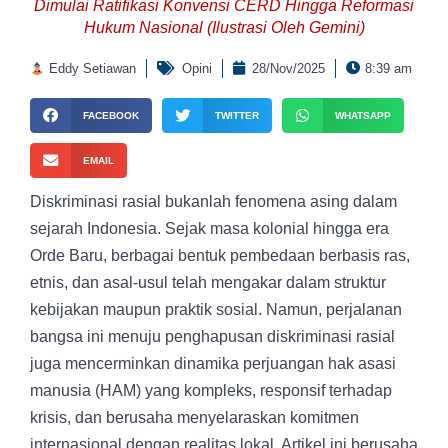
Dimulai Ratifikasi Konvensi CERD Hingga Reformasi
Hukum Nasional (Ilustrasi Oleh Gemini)
Eddy Setiawan
Opini
28/Nov/2025
8:39 am
FACEBOOK
TWITTER
WHATSAPP
EMAIL
Diskriminasi rasial bukanlah fenomena asing dalam
sejarah Indonesia. Sejak masa kolonial hingga era
Orde Baru, berbagai bentuk pembedaan berbasis ras,
etnis, dan asal-usul telah mengakar dalam struktur
kebijakan maupun praktik sosial. Namun, perjalanan
bangsa ini menuju penghapusan diskriminasi rasial
juga mencerminkan dinamika perjuangan hak asasi
manusia (HAM) yang kompleks, responsif terhadap
krisis, dan berusaha menyelaraskan komitmen
internasional dengan realitas lokal. Artikel ini berusaha