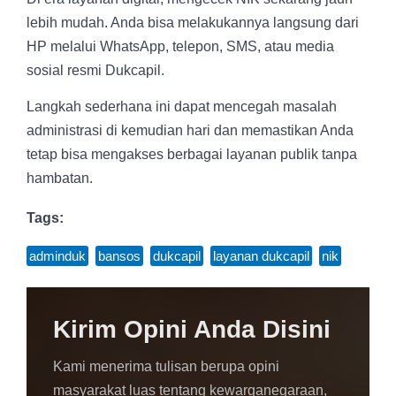
lebih mudah. Anda bisa melakukannya langsung dari
HP melalui WhatsApp, telepon, SMS, atau media
sosial resmi Dukcapil.
Langkah sederhana ini dapat mencegah masalah
administrasi di kemudian hari dan memastikan Anda
tetap bisa mengakses berbagai layanan publik tanpa
hambatan.
Tags:
adminduk
,
bansos
,
dukcapil
,
layanan dukcapil
,
nik
Kirim Opini Anda Disini
Kami menerima tulisan berupa opini
masyarakat luas tentang kewarganegaraan,