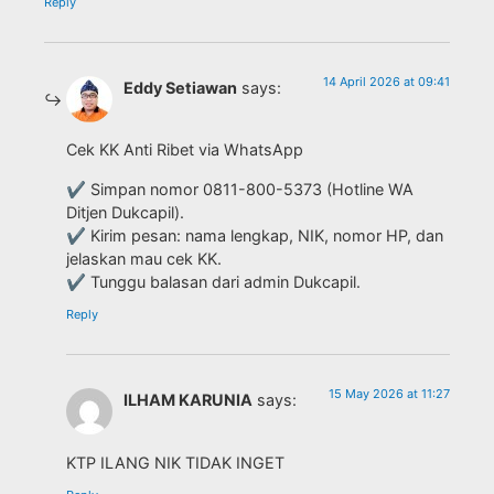
Reply
14 April 2026 at 09:41
Eddy Setiawan
says:
Cek KK Anti Ribet via WhatsApp
✔ Simpan nomor 0811-800-5373 (Hotline WA
Ditjen Dukcapil).
✔ Kirim pesan: nama lengkap, NIK, nomor HP, dan
jelaskan mau cek KK.
✔ Tunggu balasan dari admin Dukcapil.
Reply
15 May 2026 at 11:27
ILHAM KARUNIA
says:
KTP ILANG NIK TIDAK INGET