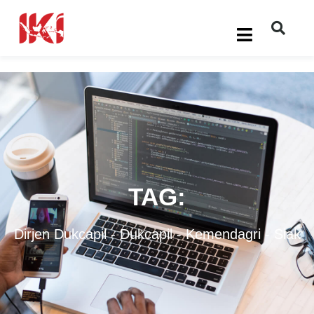
TAG:
Dirjen Dukcapil
-
Dukcapil
-
Kemendagri
-
Siak