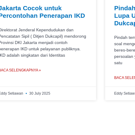
Jakarta Cocok untuk
Pinda
Percontohan Penerapan IKD
Lupa U
Dukcap
Direktorat Jenderal Kependudukan dan
Pencatatan Sipil ( Ditjen Dukcapil) mendorong
Pindah tem
Provinsi DKI Jakarta menjadi contoh
soal menge
penerapan IKD untuk pelayanan publiknya.
beres-bere
IKD adalah singkatan dari Identitas
persoalan 
satu
BACA SELENGKAPNYA »
BACA SELE
Eddy Setiawan
30 July 2025
Eddy Setia