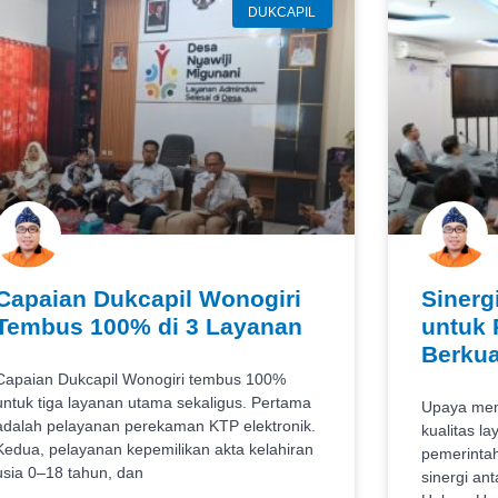
DUKCAPIL
Capaian Dukcapil Wonogiri
Sinerg
Tembus 100% di 3 Layanan
untuk 
Berkua
Capaian Dukcapil Wonogiri tembus 100%
untuk tiga layanan utama sekaligus. Pertama
Upaya mem
adalah pelayanan perekaman KTP elektronik.
kualitas la
Kedua, pelayanan kepemilikan akta kelahiran
pemerintah
usia 0–18 tahun, dan
sinergi ant