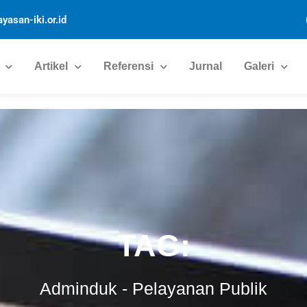
yasan-iki.or.id
Artikel
Referensi
Jurnal
Galeri
TAG:
Adminduk
-
Pelayanan Publik