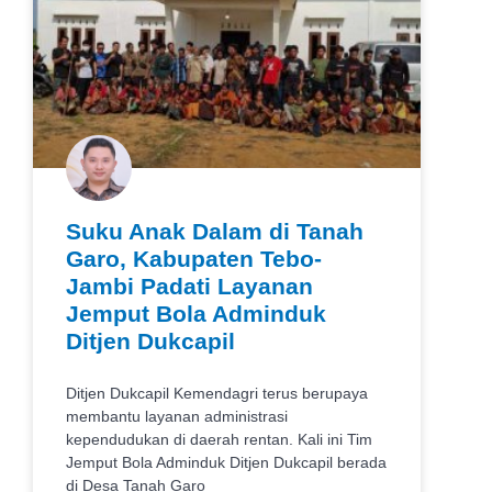
Suku Anak Dalam di Tanah
Garo, Kabupaten Tebo-
Jambi Padati Layanan
Jemput Bola Adminduk
Ditjen Dukcapil
Ditjen Dukcapil Kemendagri terus berupaya
membantu layanan administrasi
kependudukan di daerah rentan. Kali ini Tim
Jemput Bola Adminduk Ditjen Dukcapil berada
di Desa Tanah Garo