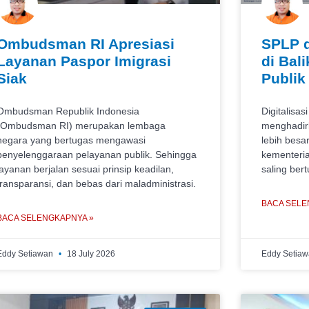
Ombudsman RI Apresiasi
SPLP d
Layanan Paspor Imigrasi
di Bal
Siak
Publik
Ombudsman Republik Indonesia
Digitalisas
(Ombudsman RI) merupakan lembaga
menghadirk
negara yang bertugas mengawasi
lebih besa
penyelenggaraan pelayanan publik. Sehingga
kementeri
layanan berjalan sesuai prinsip keadilan,
saling ber
transparansi, dan bebas dari maladministrasi.
BACA SELE
BACA SELENGKAPNYA »
Eddy Setiawan
18 July 2026
Eddy Setia