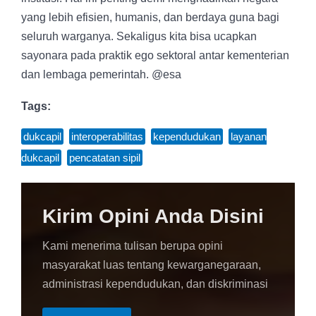
yang lebih efisien, humanis, dan berdaya guna bagi
seluruh warganya. Sekaligus kita bisa ucapkan
sayonara pada praktik ego sektoral antar kementerian
dan lembaga pemerintah. @esa
Tags:
dukcapil
,
interoperabilitas
,
kependudukan
,
layanan
dukcapil
,
pencatatan sipil
Kirim Opini Anda Disini
Kami menerima tulisan berupa opini
masyarakat luas tentang kewarganegaraan,
administrasi kependudukan, dan diskriminasi