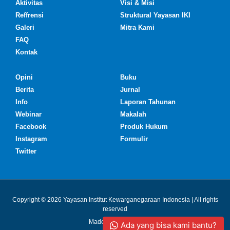
Aktivitas
Visi & Misi
Reffrensi
Struktural Yayasan IKI
Galeri
Mitra Kami
FAQ
Kontak
Opini
Buku
Berita
Jurnal
Info
Laporan Tahunan
Webinar
Makalah
Facebook
Produk Hukum
Instagram
Formulir
Twitter
Copyright © 2026 Yayasan Institut Kewarganegaraan Indonesia | All rights
reserved
Made with ❤ by IKI
Ada yang bisa kami bantu?