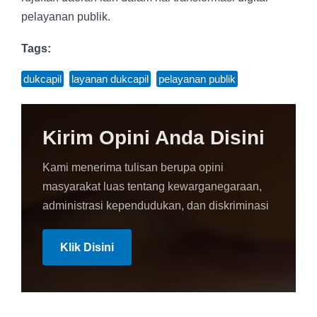
pelayanan publik.
Tags:
dukcapil
,
layanan dukcapil
,
pelayanan publik
Kirim Opini Anda Disini
Kami menerima tulisan berupa opini
masyarakat luas tentang kewarganegaraan,
administrasi kependudukan, dan diskriminasi
Klik Disini