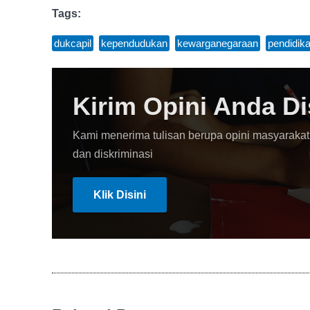
Tags:
dukcapil
,
kependudukan
,
kewarganegaraan
,
pendidik
Kirim Opini Anda Di
Kami menerima tulisan berupa opini masyarakat
dan diskriminasi
Klik Disini