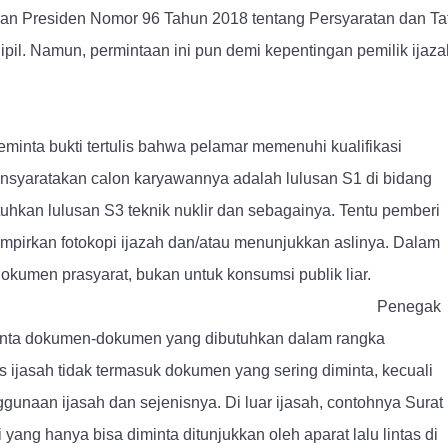
turan Presiden Nomor 96 Tahun 2018 tentang Persyaratan dan Ta
il. Namun, permintaan ini pun demi kepentingan pemilik ijaza
minta bukti tertulis bahwa pelamar memenuhi kualifikasi
syaratakan calon karyawannya adalah lulusan S1 di bidang
hkan lulusan S3 teknik nuklir dan sebagainya. Tentu pemberi
mpirkan fotokopi ijazah dan/atau menunjukkan aslinya. Dalam
 dokumen prasyarat, bukan untuk konsumsi publik liar.
k Hukum
Penegak
inta dokumen-dokumen yang dibutuhkan dalam rangka
 ijasah tidak termasuk dokumen yang sering diminta, kecuali
unaan ijasah dan sejenisnya. Di luar ijasah, contohnya Surat
ang hanya bisa diminta ditunjukkan oleh aparat lalu lintas di