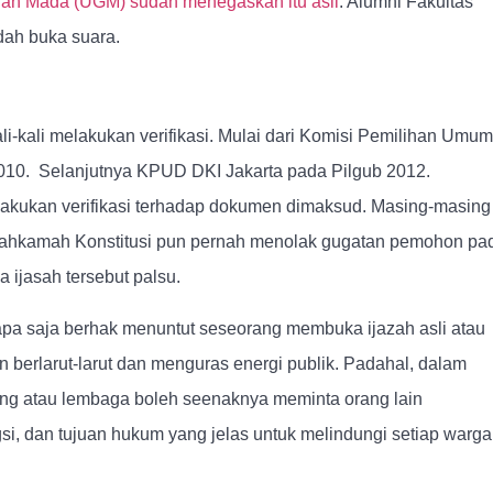
jah Mada (UGM) sudah menegaskan itu asli
. Alumni Fakultas
ah buka suara.
i-kali melakukan verifikasi. Mulai dari Komisi Pemilihan Umum
010. Selanjutnya KPUD DKI Jakarta pada Pilgub 2012.
lakukan verifikasi terhadap dokumen dimaksud. Masing-masing
Mahkamah Konstitusi pun pernah menolak gugatan pemohon pa
a ijasah tersebut palsu.
pa saja berhak menuntut seseorang membuka ijazah asli atau
un berlarut-larut dan menguras energi publik. Padahal, dalam
ang atau lembaga boleh seenaknya meminta orang lain
i, dan tujuan hukum yang jelas untuk melindungi setiap warga