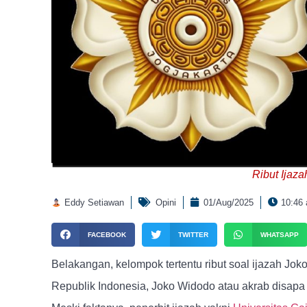
Ribut Ijaz
Eddy Setiawan
Opini
01/Aug/2025
10:46
FACEBOOK
TWITTER
WHATSAPP
Belakangan, kelompok tertentu ribut soal ijazah Jo
Republik Indonesia, Joko Widodo atau akrab disapa Jo