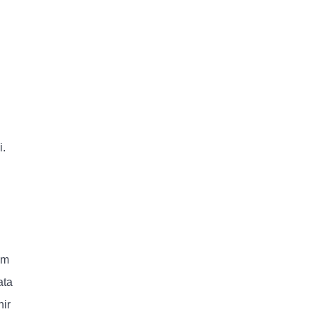
i.
am
ata
ir