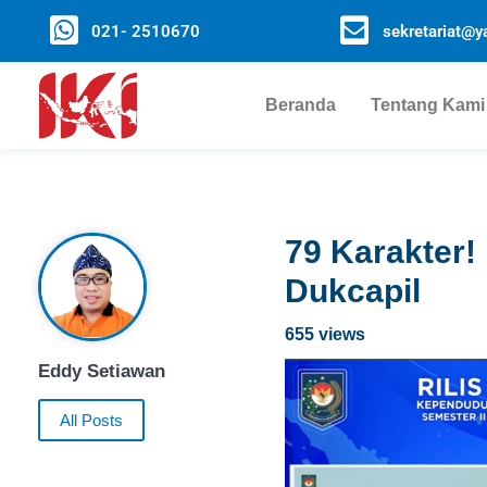
021- 2510670
sekretariat@ya
Beranda
Tentang Kami
79 Karakter!
Dukcapil
655 views
Eddy Setiawan
All Posts