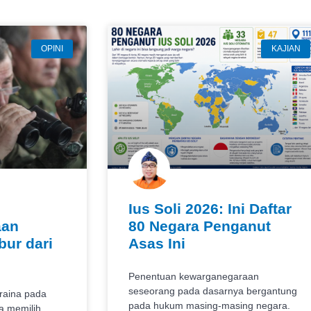
OPINI
KAJIAN
Ius Soli 2026: Ini Daftar
aan
80 Negara Penganut
ur dari
Asas Ini
Penentuan kewarganegaraan
seseorang pada dasarnya bergantung
kraina pada
pada hukum masing-masing negara.
a memilih