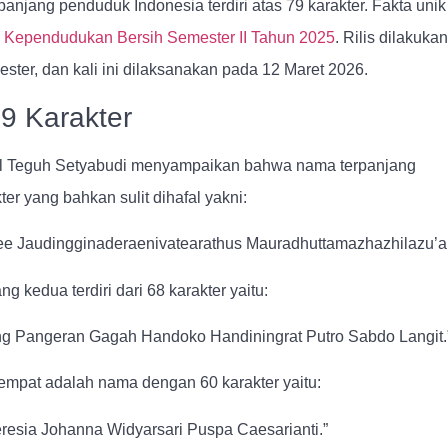
njang penduduk Indonesia terdiri atas 79 karakter. Fakta unik 
ta Kependudukan Bersih Semester II Tahun 2025
. Rilis dilakukan
ester, dan kali ini dilaksanakan pada 12 Maret 2026.
9 Karakter
pil Teguh Setyabudi menyampaikan bahwa nama terpanjang
er yang bahkan sulit dihafal yakni:
 Jaudingginaderaenivatearathus Mauradhuttamazhazhilazu’ar
 kedua terdiri dari 68 karakter yaitu:
g Pangeran Gagah Handoko Handiningrat Putro Sabdo Langit.
eempat adalah nama dengan 60 karakter yaitu:
resia Johanna Widyarsari Puspa Caesarianti.”