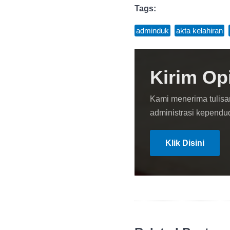
Tags:
adminduk
,
akta kelahiran
,
Kirim Op
Kami menerima tulisa
administrasi kependu
Klik Disini