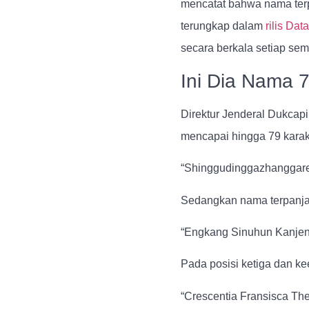
mencatat bahwa nama terpa
terungkap dalam
rilis Da
secara berkala setiap sem
Ini Dia Nama 7
Direktur Jenderal Dukca
mencapai hingga 79 karakt
“Shinggudinggazhanggaree
Sedangkan nama terpanjang
“Engkang Sinuhun Kanjen
Pada posisi ketiga dan k
“Crescentia Fransisca The