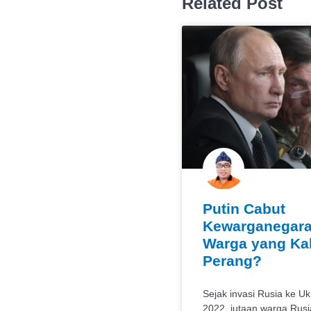
Related Post
Putin Cabut
Kewarganegar
Warga yang Kab
Perang?
Sejak invasi Rusia ke U
2022, jutaan warga Rusi