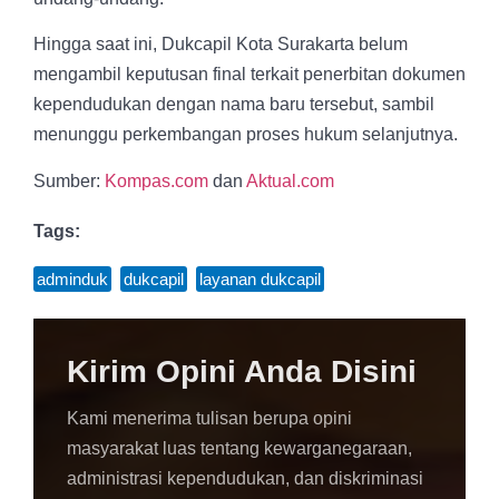
Hingga saat ini, Dukcapil Kota Surakarta belum
mengambil keputusan final terkait penerbitan dokumen
kependudukan dengan nama baru tersebut, sambil
menunggu perkembangan proses hukum selanjutnya.
Sumber:
Kompas.com
dan
Aktual.com
Tags:
adminduk
,
dukcapil
,
layanan dukcapil
Kirim Opini Anda Disini
Kami menerima tulisan berupa opini
masyarakat luas tentang kewarganegaraan,
administrasi kependudukan, dan diskriminasi