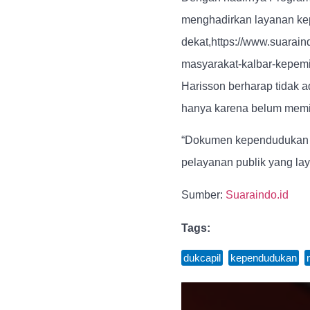
menghadirkan layanan kep
dekat,https://www.suarai
masyarakat-kalbar-kepemim
Harisson berharap tidak 
hanya karena belum memil
“Dokumen kependudukan bu
pelayanan publik yang la
Sumber:
Suaraindo.id
Tags:
dukcapil
,
kependudukan
,