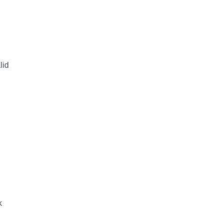
lid
k