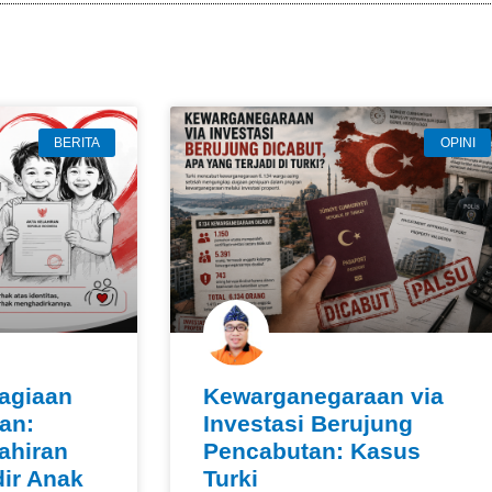
BERITA
OPINI
agiaan
Kewarganegaraan via
an:
Investasi Berujung
ahiran
Pencabutan: Kasus
ir Anak
Turki