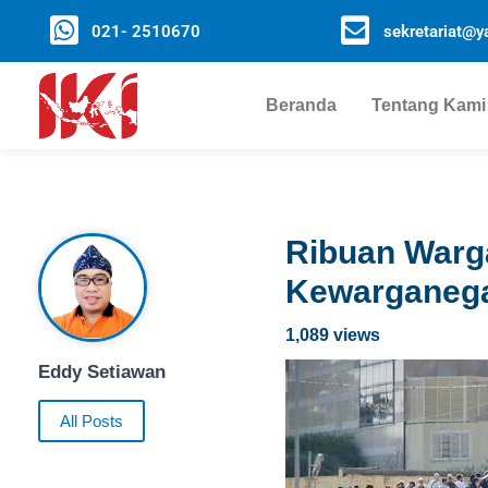
021- 2510670
sekretariat@ya
Beranda
Tentang Kami
Ribuan Warga
Kewarganega
1,089 views
Eddy Setiawan
All Posts