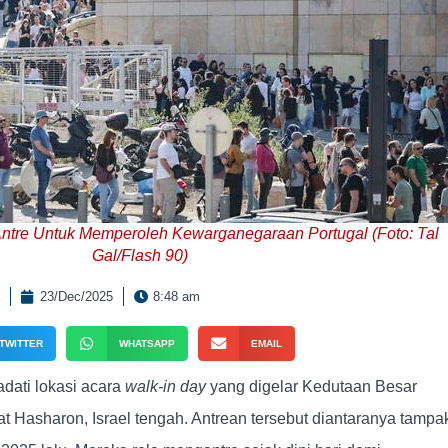
Antre Untuk Memperoleh Kewarganegaraan Portugal (Foto: Tal
Gal/Flash 90)
23/Dec/2025
8:48 am
TWITTER
WHATSAPP
EMAIL
dati lokasi acara
walk-in day
yang digelar Kedutaan Besar
 Hasharon, Israel tengah. Antrean tersebut diantaranya tampa