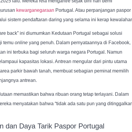
025 lalu. Mereka rela mengantre sejak dini hari demi
gurusan
kewarganegaraan
Portugal. Atau perpanjangan paspor
alui sistem pendaftaran daring yang selama ini kerap kewalaha
 are back” ini diumumkan Kedutaan Portugal sebagai solusi
ji temu
online
yang penuh. Dalam pernyataannya di Facebook,
an ini terbuka bagi seluruh warga negara Portugal. Namun
lampaui kapasitas lokasi. Antrean mengular dari pintu utama
a area parkir bawah tanah, membuat sebagian peminat memilih
njangnya antrean.
dutaan memastikan bahwa ribuan orang tetap terlayani. Dalam
reka menyatakan bahwa “tidak ada satu pun yang ditinggalka
 dan Daya Tarik Paspor Portugal