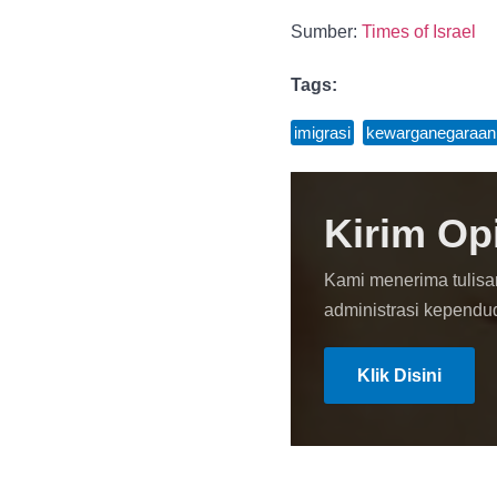
Sumber:
Times of Israel
Tags:
imigrasi
,
kewarganegaraan
Kirim Op
Kami menerima tulisa
administrasi kependu
Klik Disini