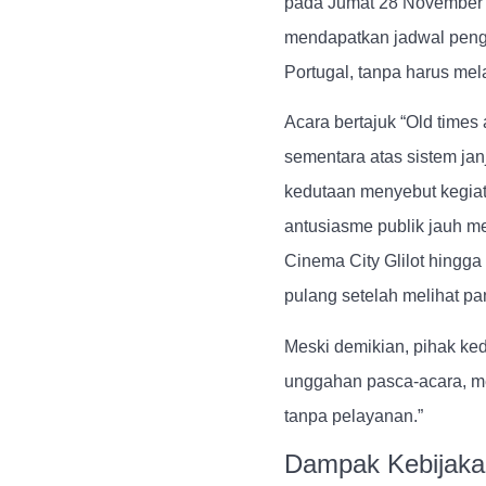
pada Jumat 28 November 2
mendapatkan jadwal pen
Portugal, tanpa harus mel
Acara bertajuk “Old times
sementara atas sistem jan
kedutaan menyebut kegiat
antusiasme publik jauh me
Cinema City Glilot hingg
pulang setelah melihat pa
Meski demikian, pihak ke
unggahan pasca-acara, me
tanpa pelayanan.”
Dampak Kebijakan