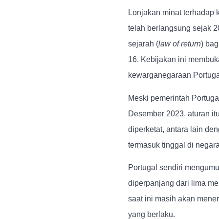
Lonjakan minat terhadap 
telah berlangsung sejak 
sejarah (
law of return
) bag
16. Kebijakan ini membuka
kewarganegaraan Portugal
Meski pemerintah Portuga
Desember 2023, aturan it
diperketat, antara lain d
termasuk tinggal di negara
Portugal sendiri mengum
diperpanjang dari lima m
saat ini masih akan mene
yang berlaku.