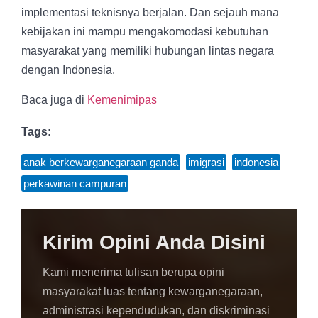
implementasi teknisnya berjalan. Dan sejauh mana
kebijakan ini mampu mengakomodasi kebutuhan
masyarakat yang memiliki hubungan lintas negara
dengan Indonesia.
Baca juga di
Kemenimipas
Tags:
anak berkewarganegaraan ganda
,
imigrasi
,
indonesia
,
perkawinan campuran
Kirim Opini Anda Disini
Kami menerima tulisan berupa opini
masyarakat luas tentang kewarganegaraan,
administrasi kependudukan, dan diskriminasi