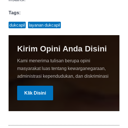
Tags:
dukcapil
,
layanan dukcapil
Kirim Opini Anda Disini
Kami menerima tulisan berupa opini
masyarakat luas tentang kewarganegaraan,
administrasi kependudukan, dan diskriminasi
Klik Disini