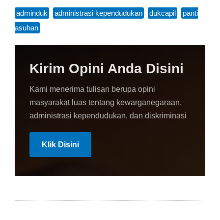
adminduk
,
administrasi kependudukan
,
dukcapil
,
panti
asuhan
Kirim Opini Anda Disini
Kami menerima tulisan berupa opini
masyarakat luas tentang kewarganegaraan,
administrasi kependudukan, dan diskriminasi
Klik Disini