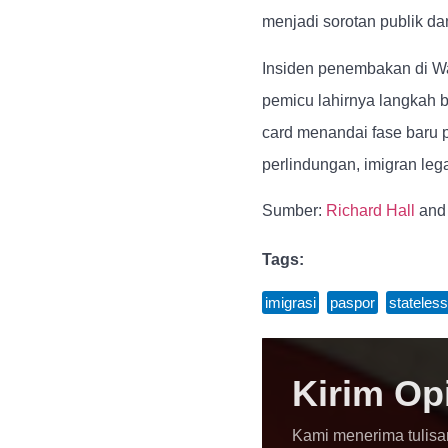
menjadi sorotan publik da
Insiden penembakan di Wa
pemicu lahirnya langkah 
card menandai fase baru
perlindungan, imigran le
Sumber:
Richard Hall
an
Tags:
imigrasi
,
paspor
,
stateless
Kirim Op
Kami menerima tulisa