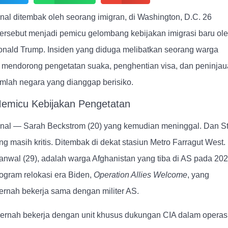
al ditembak oleh seorang imigran, di Washington, D.C. 26
tersebut menjadi pemicu gelombang kebijakan imigrasi baru ol
nald Trump. Insiden yang diduga melibatkan seorang warga
g mendorong pengetatan suaka, penghentian visa, dan peninja
umlah negara yang dianggap berisiko.
micu Kebijakan Pengetatan
nal — Sarah Beckstrom (20) yang kemudian meninggal. Dan St
g masih kritis. Ditembak di dekat stasiun Metro Farragut West.
nwal (29), adalah warga Afghanistan yang tiba di AS pada 202
ogram relokasi era Biden,
Operation Allies Welcome
, yang
rnah bekerja sama dengan militer AS.
pernah bekerja dengan unit khusus dukungan CIA dalam operas