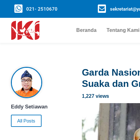
021- 2510670
sekretariat@ya
Beranda
Tentang Kami
Garda Nasion
Suaka dan G
1,227 views
Eddy Setiawan
All Posts