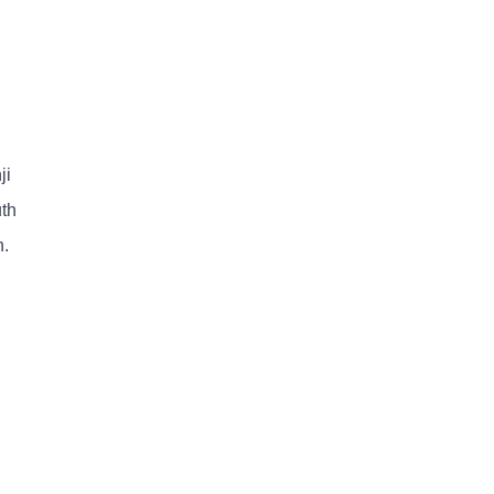
ji
th
.