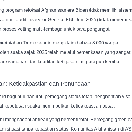
 program relokasi Afghanistan era Biden tidak memiliki siste
Namun, audit Inspector General FBI (Juni 2025) tidak menemuk
 proses vetting multi-lembaga untuk para pengungsi.
emerintahan Trump sendiri mengklaim bahwa 8.000 warga
leh suaka sejak 2025 telah melalui pemeriksaan yang sangat
ai keamanan dan keadilan kebijakan imigrasi pun kembali
an: Ketidakpastian dan Penundaan
rd bagi puluhan ribu pemegang status tetap, penghentian visa
otal keputusan suaka menimbulkan ketidakpastian besar:
i menghadapi antrean yang berhenti total. Pemegang green c
am situasi tanpa kepastian status. Komunitas Afghanistan di AS