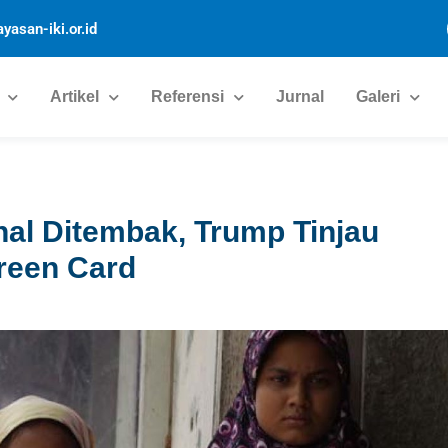
yasan-iki.or.id
Artikel
Referensi
Jurnal
Galeri
al Ditembak, Trump Tinjau
reen Card