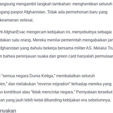
langsung mengambil langkah tambahan: menghentikan seluruh
egang paspor Afghanistan. Tidak ada permohonan baru yang
 keamanan selesai.
rti AfghanEvac mengecam kebijakan ini, menyebutnya sebagai
indakan satu orang. Mereka menilai pemerintah mengabaikan jan
ghanistan yang dahulu bekerja bersama militer AS. Melalui Tru
n bahwa peninjauan suaka dan green card hanyalah permulaan
i “semua negara Dunia Ketiga,” membatalkan seluruh
den,” dan melakukan “
reverse migration
” terhadap mereka yang
 kontribusi atau “tidak mencintai negara.” Pernyataan tersebut
an yang jauh lebih ketat dibanding kebijakan era sebelumnya.
anyakan