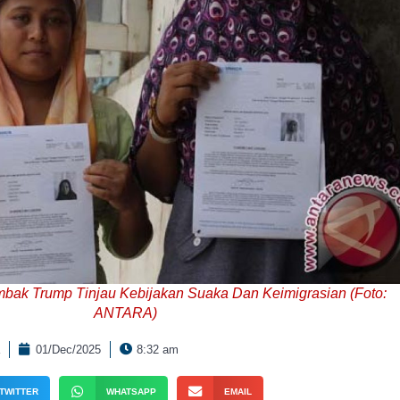
mbak Trump Tinjau Kebijakan Suaka Dan Keimigrasian (Foto:
ANTARA)
01/Dec/2025
8:32 am
TWITTER
WHATSAPP
EMAIL