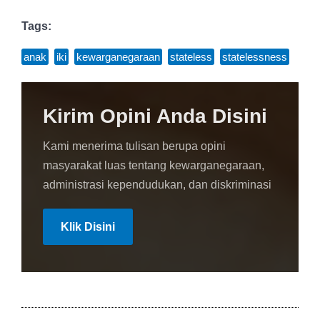
Tags:
anak
,
iki
,
kewarganegaraan
,
stateless
,
statelessness
Kirim Opini Anda Disini
Kami menerima tulisan berupa opini
masyarakat luas tentang kewarganegaraan,
administrasi kependudukan, dan diskriminasi
Klik Disini