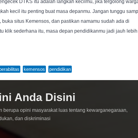
ngecek DTKS itu adalah langkah kecilmu, jika tergolong warg
gkah kecil itu penting buat masa depanmu. Jangan tunggu samp
, buka situs Kemensos, dan pastikan namamu sudah ada di
tu klik sederhana itu, masa depan pendidikanmu jadi jauh lebih
perabilitas
,
kemensos
,
pendidikan
ini Anda Disini
n berupa opini masyarakat luas tentang kewarganegaraan,
dukan, dan diskriminasi