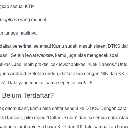
kap sesuai KTP.
(
captcha
) yang muncul.
n tunggu hasilnya.
daftar penerima, selamat! Kamu sudah masuk sistem DTKS da
uan. Selain lewat
website
, kamu juga bisa mengecek soal
likasi. Jadi lebih praktis, cek lewat aplikasi “Cek Bansos.” Untu
gguna Android. Setelah unduh, daftar akun dengan NIK dan KK,
os”. Data yang muncul sama seperti di
website
.
 Belum Terdaftar?
idak ditemukan”, kamu bisa daftar sendiri ke DTKS. Dengan cara
ek Bansos”, pilih menu “Daftar Usulan” dan isi semua data. Ata
 kantor kelurahan/desa bawa KTP dan KK, lalu sampaikan bah