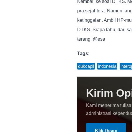
Kembali ke soal DTKS. Me
pra sejahtera. Namun lan
ketinggalan. Ambil HP-mu
DTKS. Siapa tahu, dari sa
terang! @esa
Tags:
dukcapil
,
indonesia
,
intero
Kirim Op
Kami menerima tulisa
administrasi kependu
Klik Disini