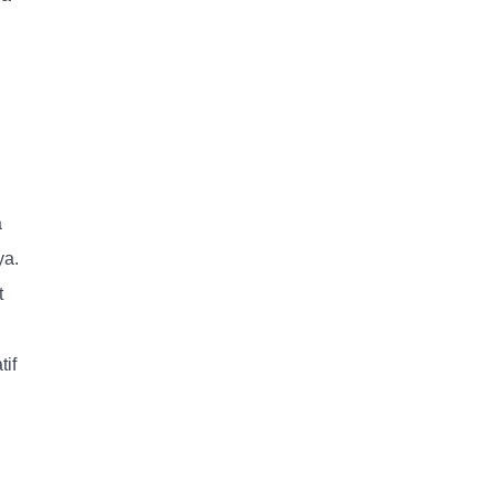
a
ya.
t
tif