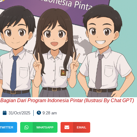
Bagian Dari Program Indonesia Pintar (Ilustrasi By Chat GPT)
31/Oct/2025
9:28 am
TWITTER
WHATSAPP
EMAIL