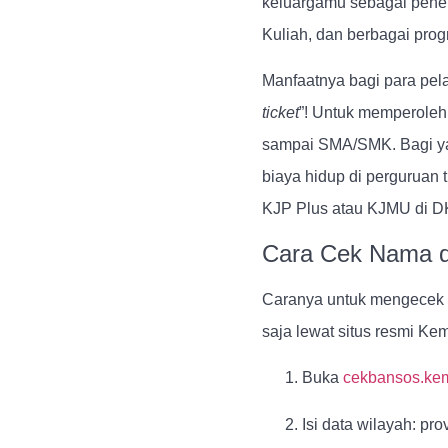
keluargamu sebagai peneri
Kuliah, dan berbagai prog
Manfaatnya bagi para pela
ticket
”! Untuk memperoleh 
sampai SMA/SMK. Bagi yan
biaya hidup di perguruan 
KJP Plus atau KJMU di DKI
Cara Cek Nama 
Caranya untuk mengecek 
saja lewat situs resmi K
Buka
cekbansos.kem
Isi data wilayah: pr