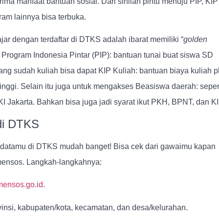
ma manfaat bantuan sosial. Dari sinilah pintu menuju PIP, KIP
ram lainnya bisa terbuka.
jar dengan terdaftar di DTKS adalah ibarat memiliki “
golden
Program Indonesia Pintar (PIP): bantuan tunai buat siswa SD
g sudah kuliah bisa dapat KIP Kuliah: bantuan biaya kuliah p
tinggi. Selain itu juga untuk mengakses Beasiswa daerah: seper
 Jakarta. Bahkan bisa juga jadi syarat ikut PKH, BPNT, dan KI
di DTKS
datamu di DTKS mudah banget! Bisa cek dari gawaimu kapan
emensos. Langkah-langkahnya:
ensos.go.id
.
ovinsi, kabupaten/kota, kecamatan, dan desa/kelurahan.