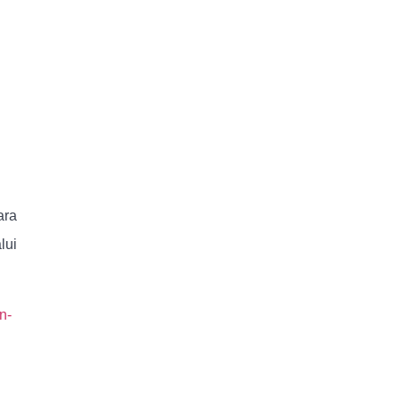
ara
lui
n-