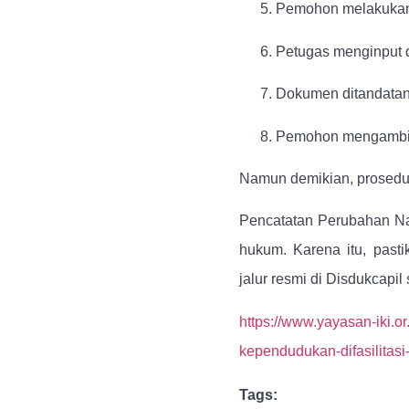
Pemohon melakukan 
Petugas menginput d
Dokumen ditandatan
Pemohon mengambil 
Namun demikian, prosedur 
Pencatatan Perubahan Na
hukum. Karena itu, pasti
jalur resmi di Disdukcapil
https://www.yayasan-iki.o
kependudukan-difasilitasi-
Tags: