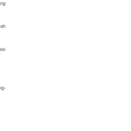
ang
lah
asi
ng-