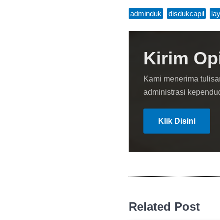
adminduk
,
disdukcapil
,
la
Kirim Op
Kami menerima tulisa
administrasi kependu
Klik Disini
Related Post