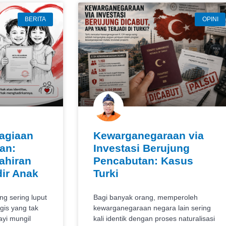
BERITA
OPINI
agiaan
Kewarganegaraan via
an:
Investasi Berujung
ahiran
Pencabutan: Kasus
ir Anak
Turki
ng sering luput
Bagi banyak orang, memperoleh
gis yang tak
kewarganegaraan negara lain sering
ayi mungil
kali identik dengan proses naturalisasi