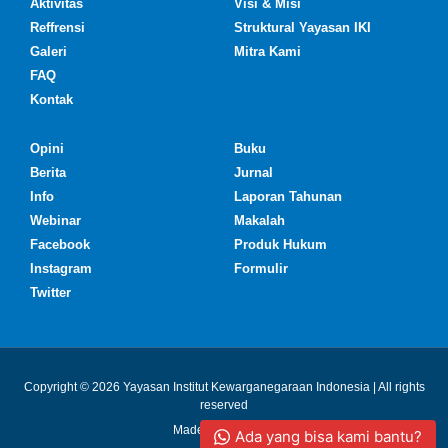
Aktivitas
Visi & Misi
Reffrensi
Struktural Yayasan IKI
Galeri
Mitra Kami
FAQ
Kontak
Opini
Buku
Berita
Jurnal
Info
Laporan Tahunan
Webinar
Makalah
Facebook
Produk Hukum
Instagram
Formulir
Twitter
Copyright © 2026 Yayasan Institut Kewarganegaraan Indonesia | All rights
reserved
Made with ❤ by IKI
Ada yang bisa kami bantu?