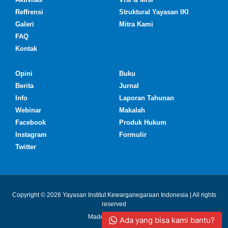
Reffrensi
Struktural Yayasan IKI
Galeri
Mitra Kami
FAQ
Kontak
Opini
Buku
Berita
Jurnal
Info
Laporan Tahunan
Webinar
Makalah
Facebook
Produk Hukum
Instagram
Formulir
Twitter
Copyright © 2026 Yayasan Institut Kewarganegaraan Indonesia | All rights
reserved
Made with ❤ by IKI
Ada yang bisa kami bantu?