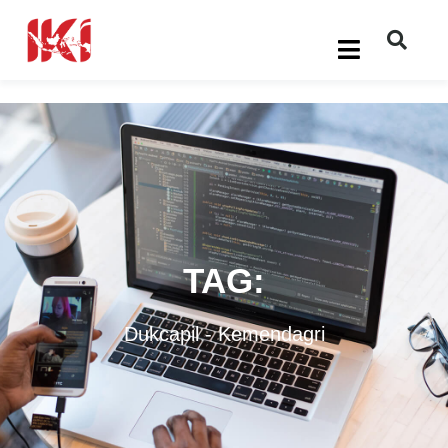
TAG:
Dukcapil
-
Kemendagri