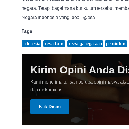
negara. Tetapi bagaimana kurikulum tersebut memb
Negara Indonesia yang ideal. @esa
Tags:
indonesia
,
kesadaran
,
kewarganegaraan
,
pendidikan
Kirim Opini Anda Di
Kami menerima tulisan berupa opini masyarakat
dan diskriminasi
Klik Disini