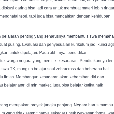
a diskusi daring bisa jadi cara untuk membuat materi lebih ringa
 menghafal teori, tapi juga bisa mengaitkan dengan kehidupan
h pelajaran penting yang seharusnya membantu siswa memah
at pusing. Evaluasi dan penyesuaian kurikulum jadi kunci ag
an untuk dipelajari. Pada akhirnya, pendidikan
 warga negara yang memiliki kesadaran. Pendidikannya ten
swa TK, mungkin belajar soal zebracross dan beberapa hal
n lalu lintas. Membangun kesadaran akan kebersihan diri dan
lajar antri di minimarket, juga bisa belajar ketika naik
mang merupakan proyek jangka panjang. Negara harus mampu
um yang tidak sempit hanya sekedar untuk wawasan formal wa