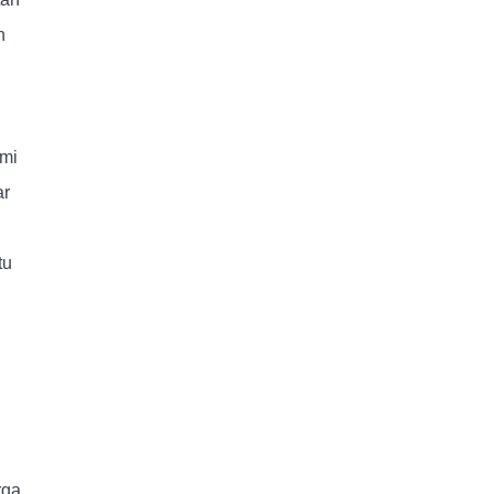
n
ami
ar
tu
rga