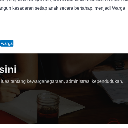
angun kesadaran setiap anak secara bertahap, menjadi Warga
,
warga
sini
 luas tentang kewarganegaraan, administrasi kependudukan,