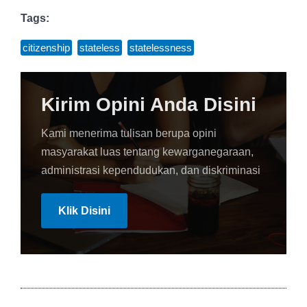
Tags:
citizenship
,
stateless
,
statelessness
Kirim Opini Anda Disini
Kami menerima tulisan berupa opini
masyarakat luas tentang kewarganegaraan,
administrasi kependudukan, dan diskriminasi
Klik Disini