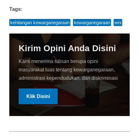
Tags:
kehilangan kewarganegaraan
,
kewarganegaraan
,
wni
Kirim Opini Anda Disini
Kami menerima tulisan berupa opini
masyarakat luas tentang kewarganegaraan,
administrasi kependudukan, dan diskriminasi
Klik Disini