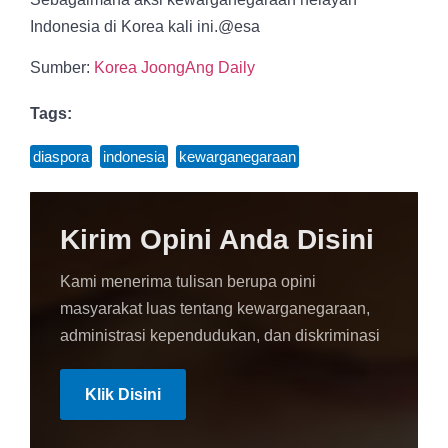
Indonesia di Korea kali ini.@esa
Sumber:
Korea JoongAng Daily
Tags:
diaspora
,
indonesia
,
kewarganegaraan
Kirim Opini Anda Disini
Kami menerima tulisan berupa opini
masyarakat luas tentang kewarganegaraan,
administrasi kependudukan, dan diskriminasi
Klik Disini