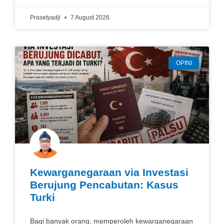
Prasetyadji
7 August 2026
OPINI
Kewarganegaraan via Investasi
Berujung Pencabutan: Kasus
Turki
Bagi banyak orang, memperoleh kewarganegaraan