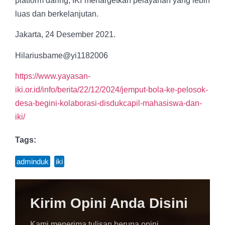
platform daring, IKI menargetkan pelayanan yang lebih
luas dan berkelanjutan.
Jakarta, 24 Desember 2021.
Hilariusbame@yi1182006
https://www.yayasan-
iki.or.id/info/berita/22/12/2024/jemput-bola-ke-pelosok-
desa-begini-kolaborasi-disdukcapil-mahasiswa-dan-
iki/
Tags:
adminduk
,
iki
Kirim Opini Anda Disini
Kami menerima tulisan berupa opini