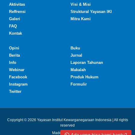
Aktivitas
Visi & Misi
Reffrensi
Struktural Yayasan IKI
Galeri
Mitra Kami
FAQ
Kontak
Opini
Buku
Berita
Jurnal
Info
Laporan Tahunan
Webinar
Makalah
Facebook
Produk Hukum
Instagram
Formulir
Twitter
Copyright © 2026 Yayasan Institut Kewarganegaraan Indonesia | All rights
reserved
Made with ❤ by IKI
Ada yang bisa kami bantu?