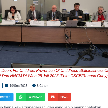
Doors For Children: Prevention Of Childhood Statelessness O
an HNCM Di Wina 25 Juli 2025 (Foto: OSCE/Renaud Cuny)
19/Sep/2025
8:01 am
TWITTER
WHATSAPP
EMAIL
dup tanpa kewarganegaraan, dan yang lebih memprihatinkan,