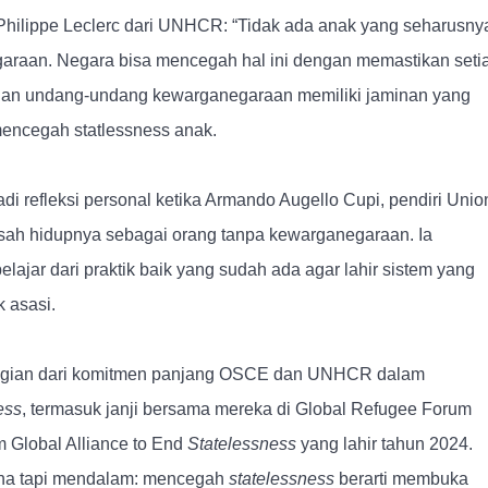
hilippe Leclerc dari UNHCR: “Tidak ada anak yang seharusny
araan. Negara bisa mencegah hal ini dengan memastikan seti
ir dan undang-undang kewarganegaraan memiliki jaminan yang
 mencegah statlessness anak.
i refleksi personal ketika Armando Augello Cupi, pendiri Unio
 kisah hidupnya sebagai orang tanpa kewarganegaraan. Ia
ajar dari praktik baik yang sudah ada agar lahir sistem yang
k asasi.
bagian dari komitmen panjang OSCE dan UNHCR dalam
ess
, termasuk janji bersama mereka di Global Refugee Forum
m Global Alliance to End
Statelessness
yang lahir tahun 2024.
na tapi mendalam: mencegah
statelessness
berarti membuka