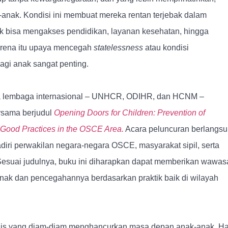
-anak. Kondisi ini membuat mereka rentan terjebak dalam
ak bisa mengakses pendidikan, layanan kesehatan, hingga
arena itu upaya mencegah
statelessness
atau kondisi
gi anak sangat penting.
iga lembaga internasional – UNHCR, ODIHR, dan HCNM –
rsama berjudul
Opening Doors for Children: Prevention of
 Good Practices in the OSCE Area.
Acara peluncuran berlangs
hadiri perwakilan negara-negara OSCE, masyarakat sipil, serta
. Sesuai judulnya, buku ini diharapkan dapat memberikan wawas
nak dan pencegahannya berdasarkan praktik baik di wilayah
sis yang diam-diam menghancurkan masa depan anak-anak. H