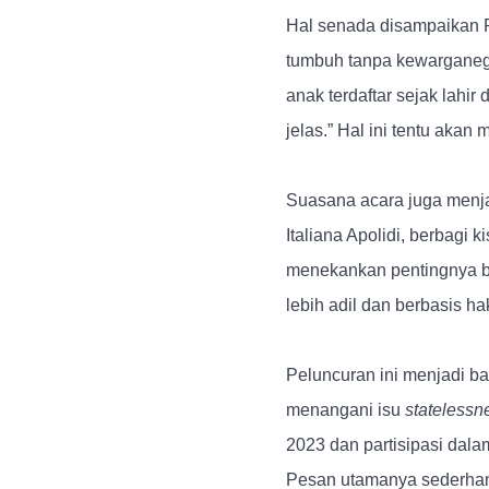
Hal senada disampaikan P
tumbuh tanpa kewarganeg
anak terdaftar sejak lah
jelas.” Hal ini tentu akan
Suasana acara juga menjad
Italiana Apolidi, berbagi
menekankan pentingnya bel
lebih adil dan berbasis ha
Peluncuran ini menjadi 
menangani isu
statelessn
2023 dan partisipasi dala
Pesan utamanya sederha