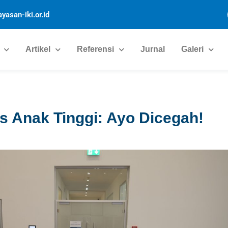
yasan-iki.or.id
Artikel
Referensi
Jurnal
Galeri
s Anak Tinggi: Ayo Dicegah!