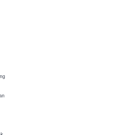
ung
an
ak