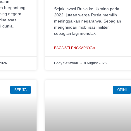
araan
ya bergantung
Sejak invasi Rusia ke Ukraina pada
ing negara.
2022, jutaan warga Rusia memilih
dua asas
meninggalkan negaranya. Sebagian
 dunia.
menghindari mobilisasi militer,
sebagian lagi menolak
BACA SELENGKAPNYA »
2026
Eddy Setiawan
8 August 2026
BERITA
OPINI