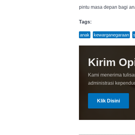
pintu masa depan bagi a
Tags:
anak
,
kewarganegaraan
,
Kirim Op
Kami menerima tulisa
administrasi kependu
Klik Disini