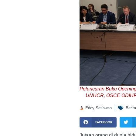
Peluncuran Buku Opening 
UNHCR, OSCE ODIHR D
Eddy Setiawan
Berita
FACEBOOK
Jutaan orang di dunia hi