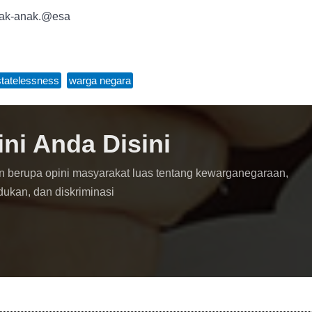
nak-anak.@esa
statelessness
,
warga negara
ini Anda Disini
n berupa opini masyarakat luas tentang kewarganegaraan,
dukan, dan diskriminasi