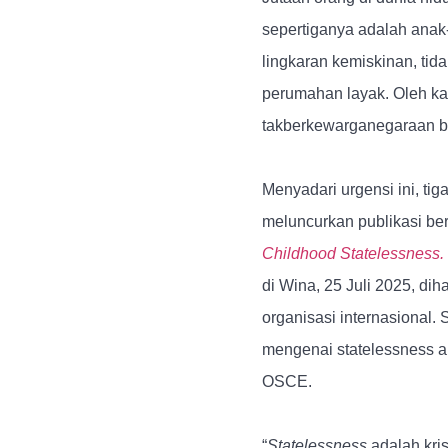
sepertiganya adalah anak
lingkaran kemiskinan, tid
perumahan layak. Oleh k
takberkewarganegaraan ba
Menyadari urgensi ini, t
meluncurkan publikasi be
Childhood Statelessness.
di Wina, 25 Juli 2025, di
organisasi internasional
mengenai statelessness a
OSCE.
“
Statelessness
adalah kri