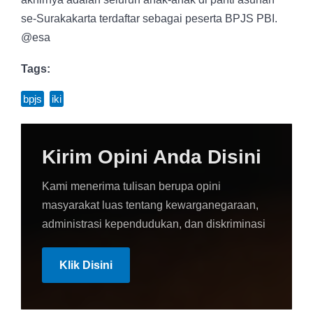
se-Surakakarta terdaftar sebagai peserta BPJS PBI.
@esa
Tags:
bpjs
,
iki
Kirim Opini Anda Disini
Kami menerima tulisan berupa opini
masyarakat luas tentang kewarganegaraan,
administrasi kependudukan, dan diskriminasi
Klik Disini