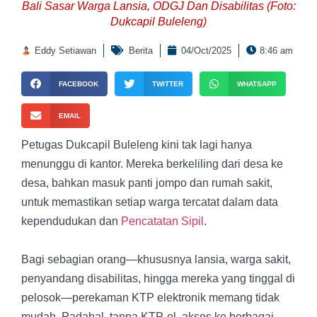
Bali Sasar Warga Lansia, ODGJ Dan Disabilitas (Foto:
Dukcapil Buleleng)
Eddy Setiawan
Berita
04/Oct/2025
8:46 am
FACEBOOK
TWITTER
WHATSAPP
EMAIL
Petugas Dukcapil Buleleng kini tak lagi hanya
menunggu di kantor. Mereka berkeliling dari desa ke
desa, bahkan masuk panti jompo dan rumah sakit,
untuk memastikan setiap warga tercatat dalam data
kependudukan dan
Pencatatan Sipil
.
Bagi sebagian orang—khususnya lansia, warga sakit,
penyandang disabilitas, hingga mereka yang tinggal di
pelosok—perekaman KTP elektronik memang tidak
mudah. Padahal, tanpa KTP-el, akses ke berbagai