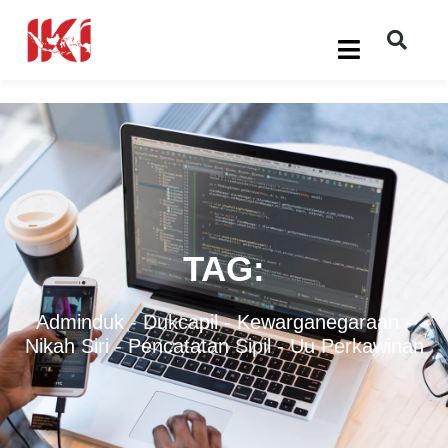
TAG:
Adminduk
-
Dukcapil
-
Kewarganegaraan
-
Nikah Siri
-
Pencatatan Sipil
-
Uu Perkawinan