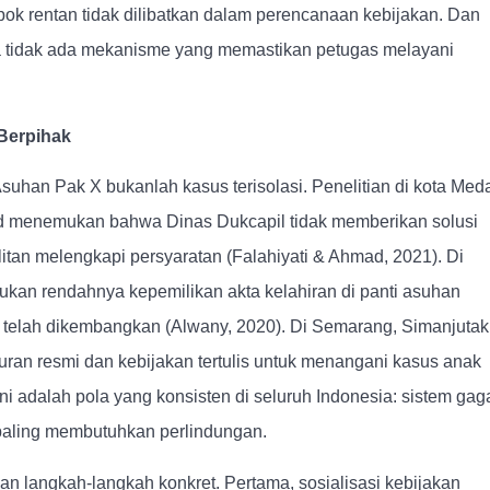
mpok rentan tidak dilibatkan dalam perencanaan kebijakan. Dan
na tidak ada mekanisme yang memastikan petugas melayani
Berpihak
 Asuhan Pak X bukanlah kasus terisolasi. Penelitian di kota Med
ad menemukan bahwa Dinas Dukcapil tidak memberikan solusi
sulitan melengkapi persyaratan (Falahiyati & Ahmad, 2021). Di
an rendahnya kepemilikan akta kelahiran di panti asuhan
 telah dikembangkan (Alwany, 2020). Di Semarang, Simanjutak
ran resmi dan kebijakan tertulis untuk menangani kasus anak
Ini adalah pola yang konsisten di seluruh Indonesia: sistem gag
paling membutuhkan perlindungan.
n langkah-langkah konkret. Pertama, sosialisasi kebijakan