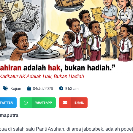
Karikatur AK Adalah Hak, Bukan Hadiah
Kajian
04/Jul/2026
9:53 am
TWITTER
WHATSAPP
EMAIL
umaputra
a di salah satu Panti Asuhan, di area jabotabek, adalah potret