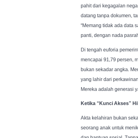
pahit dari kegagalan neg
datang tanpa dokumen, tan
“Memang tidak ada data s
panti, dengan nada pasra
Di tengah euforia pemeri
mencapai 91,79 persen, ma
bukan sekadar angka. Mer
yang lahir dari perkawinan
Mereka adalah generasi ya
Ketika “Kunci Akses” Hi
Akta kelahiran bukan seka
seorang anak untuk menik
dan bantuan sosial. Tanpa