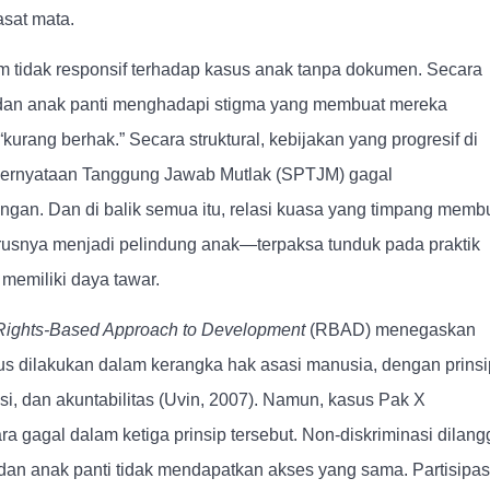
asat mata.
tem tidak responsif terhadap kasus anak tanpa dokumen. Secara
 dan anak panti menghadapi stigma yang membuat mereka
urang berhak.” Secara struktural, kebijakan yang progresif di
t Pernyataan Tanggung Jawab Mutlak (SPTJM) gagal
ngan. Dan di balik semua itu, relasi kuasa yang timpang memb
usnya menjadi pelindung anak—terpaksa tunduk pada praktik
 memiliki daya tawar.
Rights-Based Approach to Development
(RBAD) menegaskan
 dilakukan dalam kerangka hak asasi manusia, dengan prinsi
asi, dan akuntabilitas (Uvin, 2007). Namun, kasus Pak X
gagal dalam ketiga prinsip tersebut. Non-diskriminasi dilang
an anak panti tidak mendapatkan akses yang sama. Partisipas