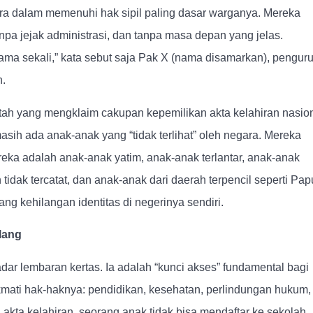
ara dalam memenuhi hak sipil paling dasar warganya. Mereka
pa jejak administrasi, dan tanpa masa depan yang jelas.
ama sekali,” kata sebut saja Pak X (nama disamarkan), pengur
h.
ntah yang mengklaim cakupan kepemilikan akta kelahiran nasio
sih ada anak-anak yang “tidak terlihat” oleh negara. Mereka
eka adalah anak-anak yatim, anak-anak terlantar, anak-anak
 tidak tercatat, dan anak-anak dari daerah terpencil seperti Pap
ng kehilangan identitas di negerinya sendiri.
lang
dar lembaran kertas. Ia adalah “kunci akses” fundamental bagi
mati hak-haknya: pendidikan, kesehatan, perlindungan hukum,
 akta kelahiran, seorang anak tidak bisa mendaftar ke sekolah