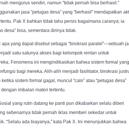
nah mengurus sendiri, namun “tidak pernah bisa berhasil.”
nggunakan jasa “petugas desa” yang “berhasil” mendapatkan ak
rtentu. Pak X bahkan tidak tahu persis bagaimana caranya; ia
 desa” bisa, sementara dirinya tidak.
ri apa yang dapat disebut sebagai “birokrasi paralel”—sebuah ja
njadi satu-satunya akses bagi kelompok rentan untuk
eka. Fenomena ini mengindikasikan bahwa sistem formal yan
fungsi bagi mereka. Alih-alih menjadi fasilitator, birokrasi justr
etika sistem formal gagal, muncul “calo” atau “petugas desa”
dengan imbalan materi tertentu.
osial yang rutin datang ke panti pun dikabarkan selalu diberi
ang sebenarnya tidak pernah iklas memberi sekedar untuk
 “Selalu ada biayanya,” kata Pak X. Ini menunjukkan bahwa