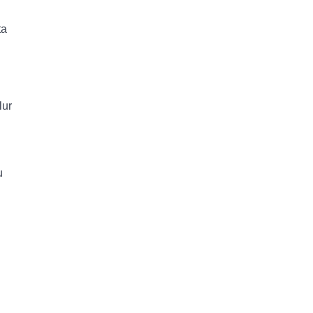
ta
lur
g
u