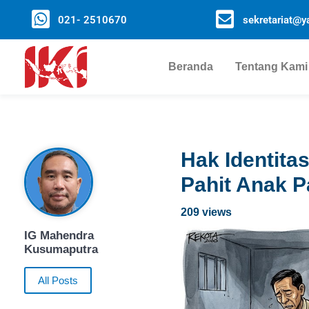
021- 2510670
sekretariat@ya
Beranda
Tentang Kami
Hak Identitas
Pahit Anak P
209 views
IG Mahendra
Kusumaputra
All Posts