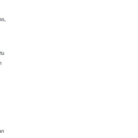
as,
tu
n
an