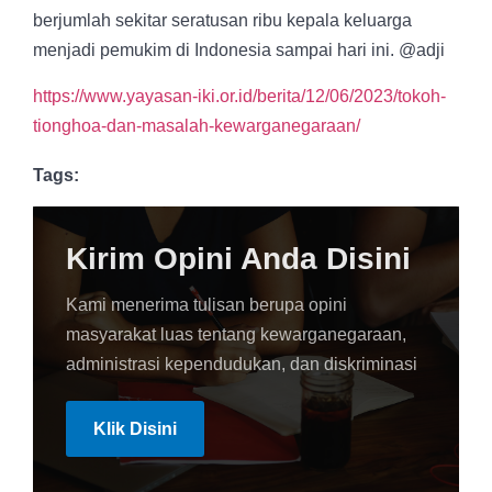
berjumlah sekitar seratusan ribu kepala keluarga
menjadi pemukim di Indonesia sampai hari ini. @adji
https://www.yayasan-iki.or.id/berita/12/06/2023/tokoh-
tionghoa-dan-masalah-kewarganegaraan/
Tags:
Kirim Opini Anda Disini
Kami menerima tulisan berupa opini
masyarakat luas tentang kewarganegaraan,
administrasi kependudukan, dan diskriminasi
Klik Disini