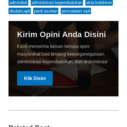
adminduk
,
administrasi kependudukan
,
akta kelahiran
,
disdukcapil
,
panti asuhan
,
pencatatan sipil
Kirim Opini Anda Disini
Kami menerima tulisan berupa opini
masyarakat luas tentang kewarganegaraan,
administrasi kependudukan, dan diskriminasi
Klik Disini