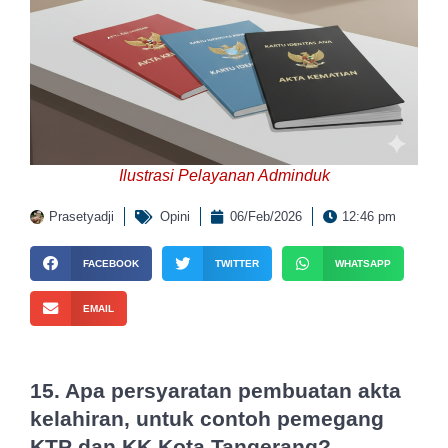
Ilustrasi Pelayanan Adminduk
Prasetyadji
Opini
06/Feb/2026
12:46 pm
FACEBOOK
TWITTER
WHATSAPP
EMAIL
15. Apa persyaratan pembuatan akta
kelahiran, untuk contoh
pemegang
KTP dan KK Kota Tangerang?